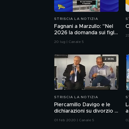
STRISCIA LA NOTIZIA
S
Fagnani a Marzullo: "Nel
C
2026 la domanda sui figli
2
non si fa". Ma a Belve
20 lug | Canale 5
chiede di aborto e
maternità
2 MIN
STRISCIA LA NOTIZIA
S
Piercamillo Davigo e le
L
dichiarazioni su divorzio e
a
uxoricidio
01 feb 2020 | Canale 5
0