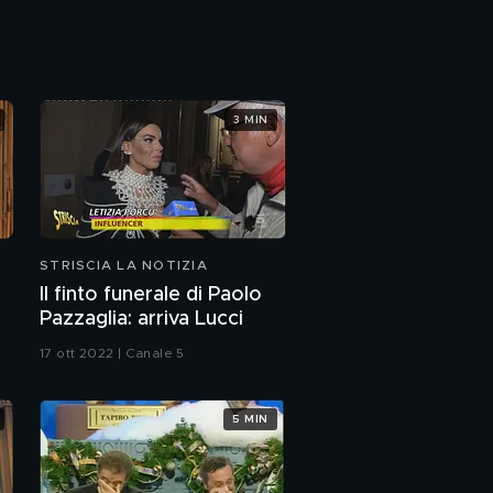
Lo shopping esoterico
al Tempio di Salomone
3 MIN
STRISCIA LA NOTIZIA
Il finto funerale di Paolo
Pazzaglia: arriva Lucci
17 ott 2022 | Canale 5
5 MIN