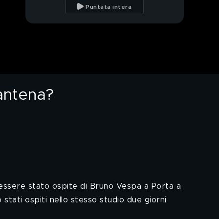
Casalino
Puntata intera
La gaffe di Geremicca
ad Agorà
Reddito di cittadinanza
e volontariato
(dis)interessato
rantena?
Interferenti endocrini,
come evitarli negli
alimenti
Zingaretti positivo al
coronavirus, Rai in
quarantena?
App e strumenti utili
per lo smartworking
o essere stato ospite di Bruno Vespa a Porta a
PROSSIMO VIDEO
stati ospiti nello stesso studio due giorni
Tu vuo' fa' l'americano
in salsa politica