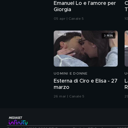
Emanuel Lo e l'amore per
C
Giorgia
T
05 apr | Canale 5
1
3 MIN
UOMINI E DONNE
U
Esterna di Ciro e Elisa - 27
L
marzo
R
26 mar | Canale 5
2