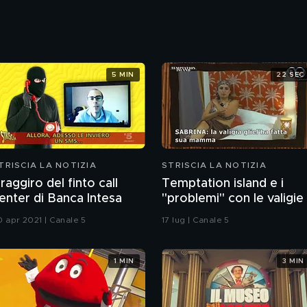
5 MIN
22 SEC
TRISCIA LA NOTIZIA
STRISCIA LA NOTIZIA
l raggiro del finto call
Temptation island e i
enter di Banca Intesa
"problemi" con le valigie
0 apr 2021 | Canale 5
17 lug | Canale 5
1 MIN
3 MIN