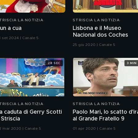
TRISCIA LA NOTIZIA
STRISCIA LA NOTIZIA
un a cua
Lisbona e il Museo
Nacional dos Coches
3 set 2024 | Canale 5
25 giu 2020 | Canale 5
28 SEC
3 MIN
TRISCIA LA NOTIZIA
STRISCIA LA NOTIZIA
a caduta di Gerry Scotti
Paolo Mari, lo scatto d'ir
 Striscia
al Grande Fratello 9
2 mar 2020 | Canale 5
01 apr 2020 | Canale 5