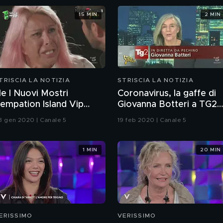
15 MIN
2 MIN
TRISCIA LA NOTIZIA
STRISCIA LA NOTIZIA
e I Nuovi Mostri
Coronavirus, la gaffe di
empation Island Vip
Giovanna Botteri a TG2
ixato con X Factor
Dossier
3 gen 2020 | Canale 5
19 feb 2020 | Canale 5
1 MIN
20 MIN
ERISSIMO
VERISSIMO