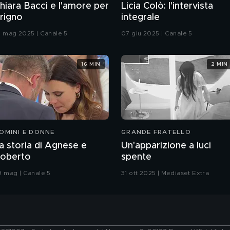
hiara Bacci e l'amore per
Licia Colò: l'intervista
rigno
integrale
0 mag 2025 | Canale 5
07 giu 2025 | Canale 5
16 MIN
2 MIN
OMINI E DONNE
GRANDE FRATELLO
a storia di Agnese e
Un'apparizione a luci
oberto
spente
9 mag | Canale 5
31 ott 2025 | Mediaset Extra