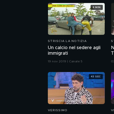
4 MIN
STRISCIA LA NOTIZIA
S
Un calcio nel sedere agli
N
immigrati
T
m
19 nov 2019 | Canale 5
0
43 SEC
VERISSIMO
V