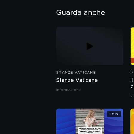
Guarda anche
S
STANZE VATICANE
I
Stanze Vaticane
c
Informazione
2
1 MIN