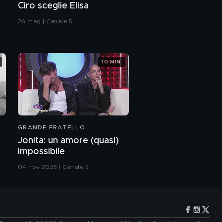
Ciro sceglie Elisa
26 mag | Canale 5
10 MIN
GRANDE FRATELLO
Jonita: un amore (quasi)
impossibile
04 nov 2025 | Canale 5