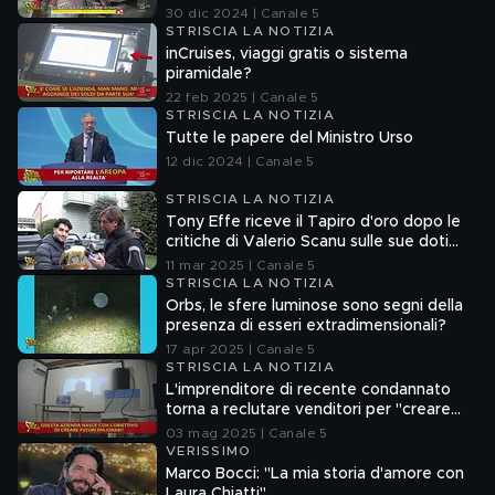
Lucci
30 dic 2024 | Canale 5
STRISCIA LA NOTIZIA
inCruises, viaggi gratis o sistema
piramidale?
22 feb 2025 | Canale 5
STRISCIA LA NOTIZIA
Tutte le papere del Ministro Urso
12 dic 2024 | Canale 5
STRISCIA LA NOTIZIA
Tony Effe riceve il Tapiro d'oro dopo le
critiche di Valerio Scanu sulle sue doti
canore
11 mar 2025 | Canale 5
STRISCIA LA NOTIZIA
Orbs, le sfere luminose sono segni della
presenza di esseri extradimensionali?
17 apr 2025 | Canale 5
STRISCIA LA NOTIZIA
L'imprenditore di recente condannato
torna a reclutare venditori per "creare
futuri milionari"
03 mag 2025 | Canale 5
VERISSIMO
Marco Bocci: "La mia storia d'amore con
Laura Chiatti"