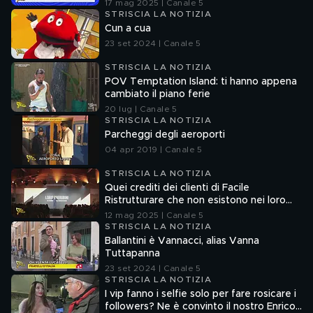
senza la verifica delle fonti
17 mag 2025 | Canale 5
STRISCIA LA NOTIZIA
Cun a cua
23 set 2024 | Canale 5
STRISCIA LA NOTIZIA
POV Temptation Island: ti hanno appena
cambiato il piano ferie
20 lug | Canale 5
STRISCIA LA NOTIZIA
Parcheggi degli aeroporti
04 apr 2019 | Canale 5
STRISCIA LA NOTIZIA
Quei crediti dei clienti di Facile
Ristrutturare che non esistono nei loro
sistemi informatici
12 mag 2025 | Canale 5
STRISCIA LA NOTIZIA
Ballantini è Vannacci, alias Vanna
Tuttapanna
23 set 2024 | Canale 5
STRISCIA LA NOTIZIA
I vip fanno i selfie solo per fare rosicare i
followers? Ne è convinto il nostro Enrico