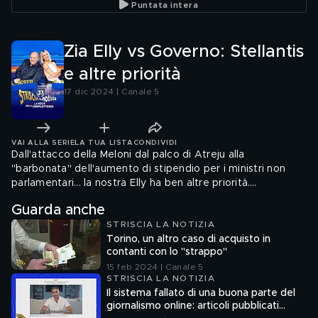
Puntata intera
Zia Elly vs Governo: Stellantis
e altre priorità
17 dic 2024 | Canale 5
VAI ALLA SERIE
LA TUA LISTA
CONDIVIDI
Dall'attacco della Meloni dal palco di Atreju alla
"barbonata" dell'aumento di stipendio per i ministri non
parlamentari... la nostra Elly ha ben altre priorità.
Scopriamole assieme
Guarda anche
STRISCIA LA NOTIZIA
Torino, un altro caso di acquisto in
contanti con lo "strappo"
15 feb 2024 | Canale 5
STRISCIA LA NOTIZIA
Il sistema fallato di una buona parte del
giornalismo online: articoli pubblicati