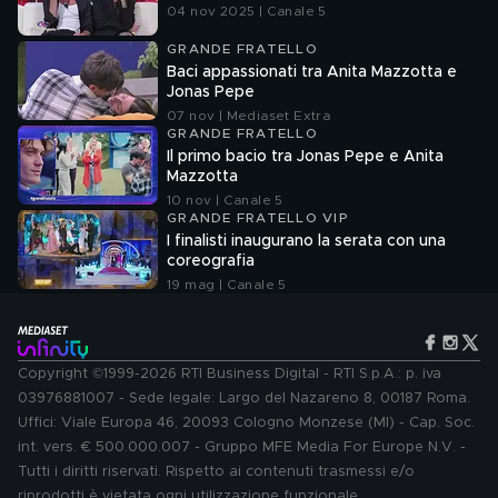
04 nov 2025 | Canale 5
GRANDE FRATELLO
Baci appassionati tra Anita Mazzotta e
Jonas Pepe
07 nov | Mediaset Extra
GRANDE FRATELLO
Il primo bacio tra Jonas Pepe e Anita
Mazzotta
10 nov | Canale 5
GRANDE FRATELLO VIP
I finalisti inaugurano la serata con una
coreografia
19 mag | Canale 5
Copyright ©1999-2026 RTI Business Digital - RTI S.p.A.: p. iva
03976881007 - Sede legale: Largo del Nazareno 8, 00187 Roma.
Uffici: Viale Europa 46, 20093 Cologno Monzese (MI) - Cap. Soc.
int. vers. € 500.000.007 - Gruppo MFE Media For Europe N.V. -
Tutti i diritti riservati. Rispetto ai contenuti trasmessi e/o
riprodotti è vietata ogni utilizzazione funzionale