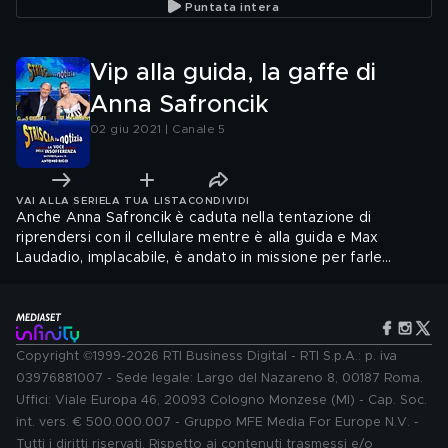
Puntata intera
Vip alla guida, la gaffe di
Anna Safroncik
02 giu 2021 | Canale 5
VAI ALLA SERIE
LA TUA LISTA
CONDIVIDI
Anche Anna Safroncik è caduta nella tentazione di
riprendersi con il cellulare mentre è alla guida e Max
Laudadio, implacabile, è andato in missione per farle
pagare pegno
Copyright ©1999-2026 RTI Business Digital - RTI S.p.A.: p. iva
03976881007 - Sede legale: Largo del Nazareno 8, 00187 Roma.
Uffici: Viale Europa 46, 20093 Cologno Monzese (MI) - Cap. Soc.
int. vers. € 500.000.007 - Gruppo MFE Media For Europe N.V. -
Tutti i diritti riservati. Rispetto ai contenuti trasmessi e/o