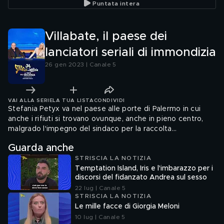
Puntata intera
Denaro
Villabate, il paese dei
lanciatori seriali di immondizia
26 gen 2023 | Canale 5
VAI ALLA SERIE
LA TUA LISTA
CONDIVIDI
Stefania Petyx va nel paese alle porte di Palermo in cui
anche i rifiuti si trovano ovunque, anche in pieno centro,
malgrado l'impegno del sindaco per la raccolta
differenziata. Ma una parte della cittadinanza pare proprio
Guarda anche
che si dedichi a questo folle sport del lancio di immondizia
STRISCIA LA NOTIZIA
anche più volte al giorno.
Temptation Island, Iris e l'imbarazzo per i
discorsi del fidanzato Andrea sul sesso
22 lug | Canale 5
STRISCIA LA NOTIZIA
Le mille facce di Giorgia Meloni
10 lug | Canale 5