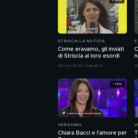
5 MIN
STRISCIA LA NOTIZIA
S
Come eravamo, gli inviati
C
di Striscia ai loro esordi
n
p
06 nov 2020 | Canale 5
2
1 MIN
VERISSIMO
V
Chiara Bacci e l'amore per
T