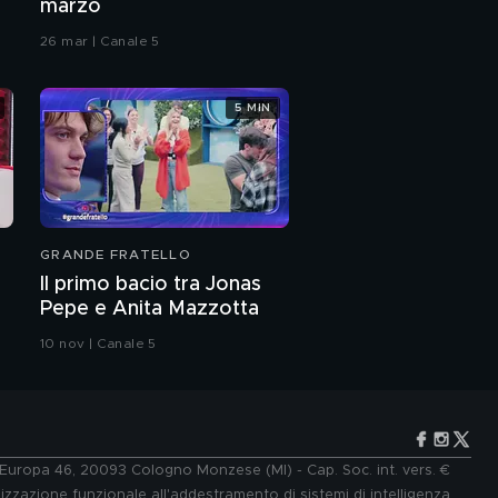
marzo
26 mar | Canale 5
5 MIN
GRANDE FRATELLO
Il primo bacio tra Jonas
Pepe e Anita Mazzotta
10 nov | Canale 5
e Europa 46, 20093 Cologno Monzese (MI) - Cap. Soc. int. vers. €
lizzazione funzionale all'addestramento di sistemi di intelligenza