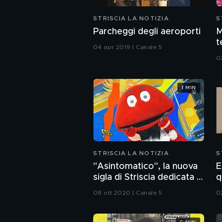
STRISCIA LA NOTIZIA
S
Parcheggi degli aeroporti
M
t
04 apr 2019 | Canale 5
d
0
1 MIN
STRISCIA LA NOTIZIA
S
"Asintomatico", la nuova
E
sigla di Striscia dedicata al
q
Covid
08 ott 2020 | Canale 5
0