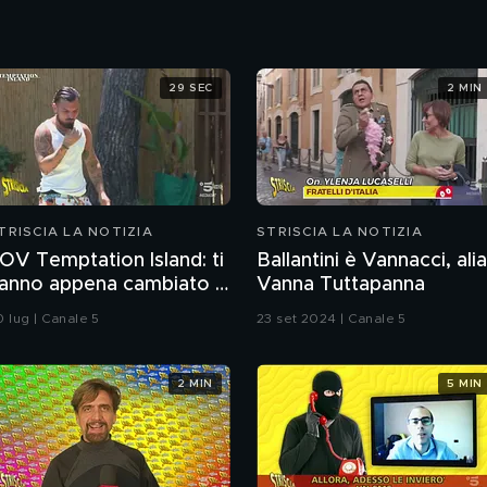
29 SEC
2 MIN
TRISCIA LA NOTIZIA
STRISCIA LA NOTIZIA
OV Temptation Island: ti
Ballantini è Vannacci, ali
anno appena cambiato il
Vanna Tuttapanna
iano ferie
0 lug | Canale 5
23 set 2024 | Canale 5
2 MIN
5 MIN