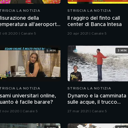
TRISCIA LA NOTIZIA
STRISCIA LA NOTIZIA
isurazione della
Il raggiro del finto call
emperatura all'aeroporto
center di Banca Intesa
i Malpensa
2 ott 2020 | Canale 5
20 apr 2021 | Canale 5
5 MIN
3 MIN
TRISCIA LA NOTIZIA
STRISCIA LA NOTIZIA
sami universitari online,
Dynamo e la camminata
uanto è facile barare?
sulle acque, il trucco
svelato
2 nov 2020 | Canale 5
27 mar 2021 | Canale 5