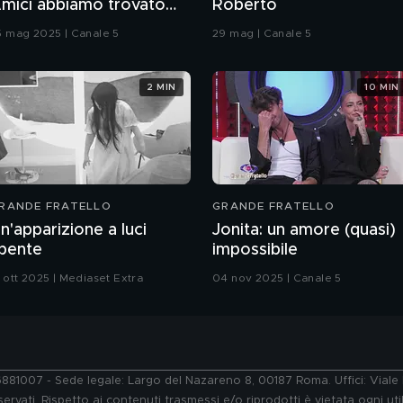
mici abbiamo trovato
Roberto
'amore"
5 mag 2025 | Canale 5
29 mag | Canale 5
2 MIN
10 MIN
RANDE FRATELLO
GRANDE FRATELLO
n'apparizione a luci
Jonita: un amore (quasi)
pente
impossibile
1 ott 2025 | Mediaset Extra
04 nov 2025 | Canale 5
76881007 - Sede legale: Largo del Nazareno 8, 00187 Roma. Uffici: Vial
ervati. Rispetto ai contenuti trasmessi e/o riprodotti è vietata ogni uti