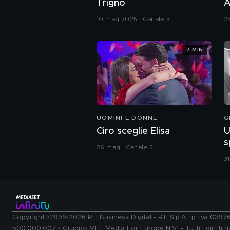
Trigno
A
l
10 mag 2025 | Canale 5
2
7 MIN
UOMINI E DONNE
G
Ciro sceglie Elisa
U
s
26 mag | Canale 5
3
Copyright ©1999-2026 RTI Business Digital - RTI S.p.A.: p. iva 039
500.000.007 - Gruppo MFE Media For Europe N.V. - Tutti i diritti ris