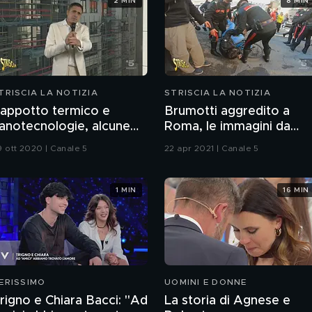
2 MIN
8 MIN
TRISCIA LA NOTIZIA
STRISCIA LA NOTIZIA
appotto termico e
Brumotti aggredito a
anotecnologie, alcune
Roma, le immagini da
recisazioni
Quarticciolo
9 ott 2020 | Canale 5
22 apr 2021 | Canale 5
1 MIN
16 MIN
ERISSIMO
UOMINI E DONNE
rigno e Chiara Bacci: "Ad
La storia di Agnese e