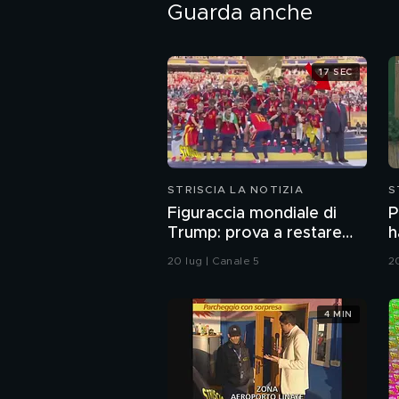
Guarda anche
17 SEC
STRISCIA LA NOTIZIA
S
Figuraccia mondiale di
P
Trump: prova a restare
h
nella foto della Spagna
p
20 lug | Canale 5
2
durante la premiazione
4 MIN