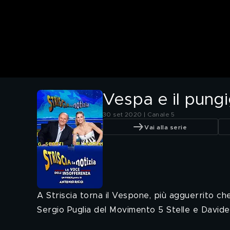
Vespa e il pung
30 set 2020 | Canale 5
Vai alla serie
A Striscia torna il Vespone, più agguerrito che
Sergio Puglia del Movimento 5 Stelle e Davide 