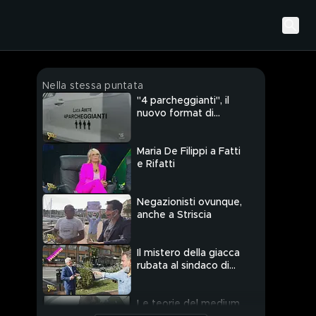
Nella stessa puntata
"4 parcheggianti", il
nuovo format di
Striscia
Maria De Filippi a Fatti
e Rifatti
Negazionisti ovunque,
anche a Striscia
Il mistero della giacca
rubata al sindaco di
Ventimiglia
Le teorie del medium