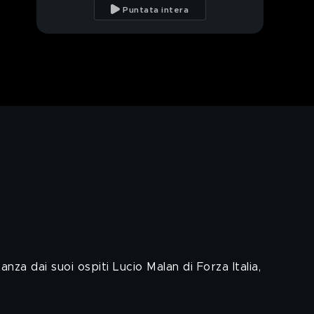
Claudio
Puntata intera
Lo chef Moreno
Cedroni a Striscia
Monopattini elettrici,
conoscete le regole?
Vespa e il
pungigliometro
Baci e abbracci
fuorionda da Barbara
D'Urso
PROSSIMO VIDEO
Acque (poco) potabili
in Puglia e Basilicata
nza dai suoi ospiti Lucio Malan di Forza Italia,
Striscia tra poco