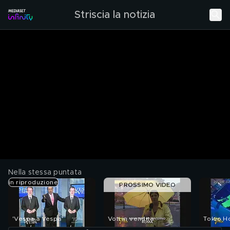
Striscia la notizia
Nella stessa puntata
in riproduzione
PROSSIMO VIDEO
'Vespa a Vespa'
Voti in vendita
Tokio H