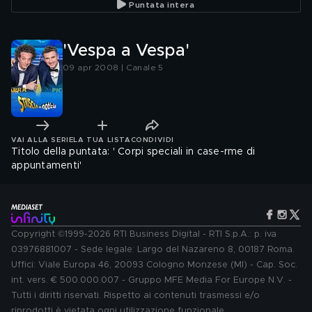
Puntata intera
'Vespa a Vespa'
09 apr 2008 | Canale 5
VAI ALLA SERIE
LA TUA LISTA
CONDIVIDI
Titolo della puntata: ' Corpi speciali in case-rme di
appuntamenti'
Copyright ©1999-2026 RTI Business Digital - RTI S.p.A.: p. iva
03976881007 - Sede legale: Largo del Nazareno 8, 00187 Roma.
Uffici: Viale Europa 46, 20093 Cologno Monzese (MI) - Cap. Soc.
int. vers. € 500.000.007 - Gruppo MFE Media For Europe N.V. -
Tutti i diritti riservati. Rispetto ai contenuti trasmessi e/o
riprodotti è vietata ogni utilizzazione funzionale