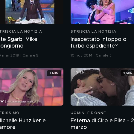
TRISCIA LA NOTIZIA
STRISCIA LA NOTIZIA
ite Sgarbi Mike
Inaspettato intoppo o
ongiorno
furbo espediente?
6 mar 2019 | Canale 5
10 nov 2014 | Canale 5
1 MIN
3 MIN
ERISSIMO
UOMINI E DONNE
ichelle Hunziker e
Esterna di Ciro e Elisa - 
'amore
marzo