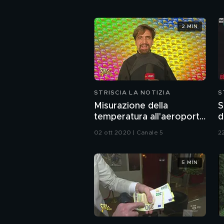
2 MIN
STRISCIA LA NOTIZIA
S
Misurazione della
S
temperatura all'aeroporto
d
di Malpensa
c
02 ott 2020 | Canale 5
2
5 MIN