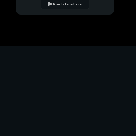
Puntata intera
Il denaro di Den Harrow
Abitazioni sequestrate
Spetteguless