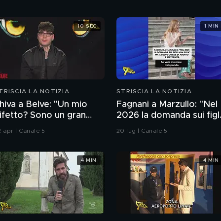
10 SEC
1 MIN
TRISCIA LA NOTIZIA
STRISCIA LA NOTIZIA
hiva a Belve: "Un mio
Fagnani a Marzullo: "Nel
ifetto? Sono un gran
2026 la domanda sui figl
oglione"
non si fa". Ma a Belve
2 apr | Canale 5
20 lug | Canale 5
chiede di aborto e
maternità
4 MIN
4 MIN