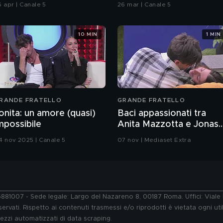
6 apr | Canale 5
26 mar | Canale 5
10 MIN
1 MIN
RANDE FRATELLO
GRANDE FRATELLO
onita: un amore (quasi)
Baci appassionati tra
mpossibile
Anita Mazzotta e Jonas
Pepe
4 nov 2025 | Canale 5
07 nov | Mediaset Extra
76881007 - Sede legale: Largo del Nazareno 8, 00187 Roma. Uffici: Vial
ervati. Rispetto ai contenuti trasmessi e/o riprodotti è vietata ogni uti
 mezzi automatizzati di data scraping.