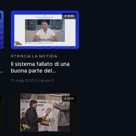
4 MIN
STRISCIA LA NOTIZIA
Il sistema fallato di una
i
buona parte del
giornalismo online: articoli
17 mag 2025 | Canale 5
pubblicati senza la verifica
delle fonti
4 MIN