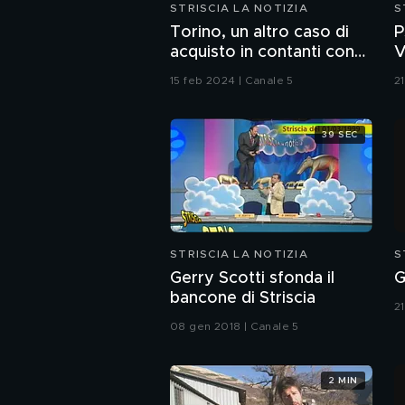
STRISCIA LA NOTIZIA
S
Torino, un altro caso di
P
acquisto in contanti con
V
lo "strappo"
(
15 feb 2024 | Canale 5
2
39 SEC
STRISCIA LA NOTIZIA
S
Gerry Scotti sfonda il
G
bancone di Striscia
2
08 gen 2018 | Canale 5
2 MIN