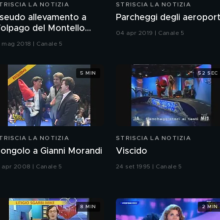
TRISCIA LA NOTIZIA
STRISCIA LA NOTIZIA
seudo allevamento a
Parcheggi degli aeroport
olpago del Montello
04 apr 2019 | Canale 5
TV)
1 mag 2018 | Canale 5
5 MIN
52 SEC
TRISCIA LA NOTIZIA
STRISCIA LA NOTIZIA
ongolo a Gianni Morandi
Viscido
1 apr 2008 | Canale 5
24 set 1995 | Canale 5
8 MIN
2 MIN