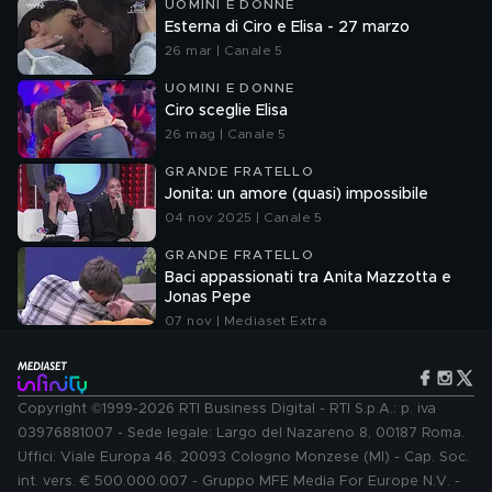
UOMINI E DONNE
Esterna di Ciro e Elisa - 27 marzo
26 mar | Canale 5
UOMINI E DONNE
Ciro sceglie Elisa
26 mag | Canale 5
GRANDE FRATELLO
Jonita: un amore (quasi) impossibile
04 nov 2025 | Canale 5
GRANDE FRATELLO
Baci appassionati tra Anita Mazzotta e
Jonas Pepe
07 nov | Mediaset Extra
Copyright ©1999-2026 RTI Business Digital - RTI S.p.A.: p. iva
03976881007 - Sede legale: Largo del Nazareno 8, 00187 Roma.
Uffici: Viale Europa 46, 20093 Cologno Monzese (MI) - Cap. Soc.
int. vers. € 500.000.007 - Gruppo MFE Media For Europe N.V. -