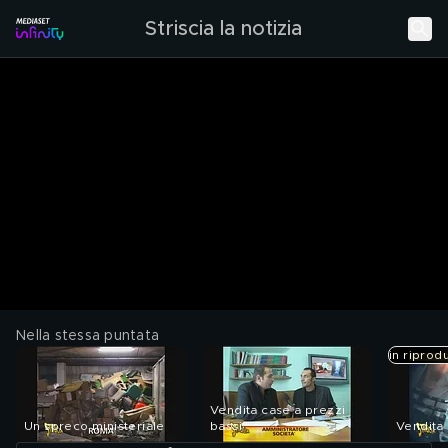
Striscia la notizia
Nella stessa puntata
in riprod
Vendita case a prezzi
Un spreco ministeriale
bassi
Vendita 