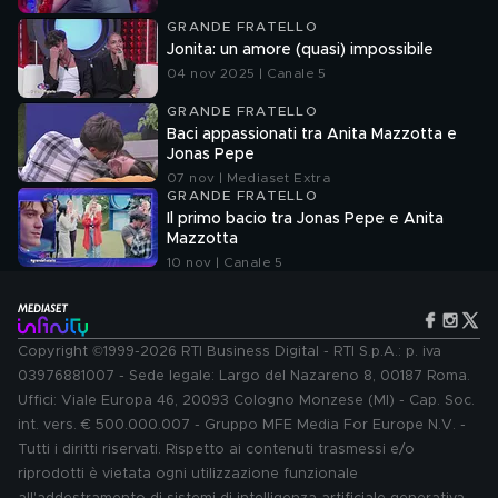
GRANDE FRATELLO
Jonita: un amore (quasi) impossibile
04 nov 2025 | Canale 5
GRANDE FRATELLO
Baci appassionati tra Anita Mazzotta e
Jonas Pepe
07 nov | Mediaset Extra
GRANDE FRATELLO
Il primo bacio tra Jonas Pepe e Anita
Mazzotta
10 nov | Canale 5
Copyright ©1999-2026 RTI Business Digital - RTI S.p.A.: p. iva
03976881007 - Sede legale: Largo del Nazareno 8, 00187 Roma.
Uffici: Viale Europa 46, 20093 Cologno Monzese (MI) - Cap. Soc.
int. vers. € 500.000.007 - Gruppo MFE Media For Europe N.V. -
Tutti i diritti riservati. Rispetto ai contenuti trasmessi e/o
riprodotti è vietata ogni utilizzazione funzionale