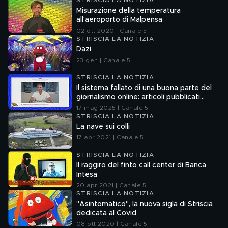
STRISCIA LA NOTIZIA
Misurazione della temperatura
all'aeroporto di Malpensa
02 ott 2020 | Canale 5
STRISCIA LA NOTIZIA
Dazi
23 gen | Canale 5
STRISCIA LA NOTIZIA
Il sistema fallato di una buona parte del
giornalismo online: articoli pubblicati
senza la verifica delle fonti
17 mag 2025 | Canale 5
STRISCIA LA NOTIZIA
La nave sui colli
17 apr 2021 | Canale 5
STRISCIA LA NOTIZIA
Il raggiro del finto call center di Banca
Intesa
20 apr 2021 | Canale 5
STRISCIA LA NOTIZIA
"Asintomatico", la nuova sigla di Striscia
dedicata al Covid
08 ott 2020 | Canale 5