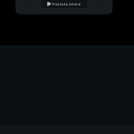
all'onorevole
Puntata intera
Prestigiacomo
Valentino va dalla
Arcuri
Sasà e la natura
incredibbiile
PROSSIMO VIDEO
Stefania ci mostra uno
strano svincolo
paermitano