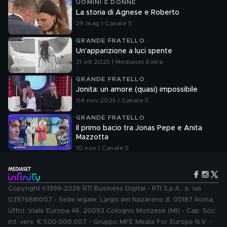
UOMINI E DONNE
La storia di Agnese e Roberto
29 mag | Canale 5
GRANDE FRATELLO
Un'apparizione a luci spente
31 ott 2025 | Mediaset Extra
GRANDE FRATELLO
Jonita: un amore (quasi) impossibile
04 nov 2025 | Canale 5
GRANDE FRATELLO
Il primo bacio tra Jonas Pepe e Anita
Mazzotta
10 nov | Canale 5
Copyright ©1999-2026 RTI Business Digital - RTI S.p.A.: p. iva
03976881007 - Sede legale: Largo del Nazareno 8, 00187 Roma.
Uffici: Viale Europa 46, 20093 Cologno Monzese (MI) - Cap. Soc.
int. vers. € 500.000.007 - Gruppo MFE Media For Europe N.V. -