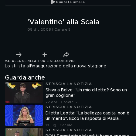
Puntata intera
'Valentino' alla Scala
08 dic 2008 | Canale 5
VAI ALLA SERIE
LA TUA LISTA
CONDIVIDI
Lo stilista all'inaugurazione della nuova stagione
Guarda anche
STRISCIA LA NOTIZIA
Shiva a Belve: "Un mio difetto? Sono un
gran coglione"
22 apr | Canale 5
STRISCIA LA NOTIZIA
Diletta Leotta: "La bellezza capita, non è
un merito". Ecco la risposta di Paola
Ferrari
19 lug | Canale 5
STRISCIA LA NOTIZIA