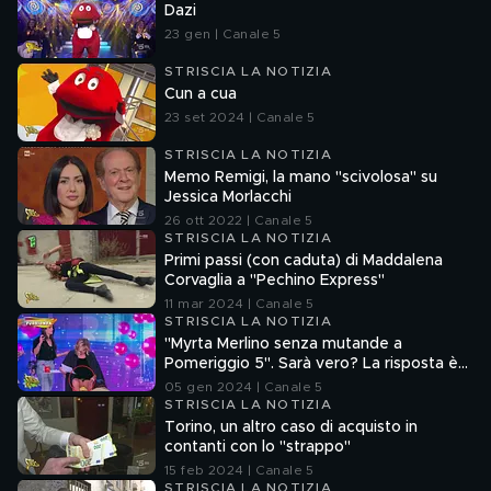
Dazi
23 gen | Canale 5
STRISCIA LA NOTIZIA
Cun a cua
23 set 2024 | Canale 5
STRISCIA LA NOTIZIA
Memo Remigi, la mano "scivolosa" su
Jessica Morlacchi
26 ott 2022 | Canale 5
STRISCIA LA NOTIZIA
Primi passi (con caduta) di Maddalena
Corvaglia a "Pechino Express"
11 mar 2024 | Canale 5
STRISCIA LA NOTIZIA
"Myrta Merlino senza mutande a
Pomeriggio 5". Sarà vero? La risposta è
nel fuorionda
05 gen 2024 | Canale 5
STRISCIA LA NOTIZIA
Torino, un altro caso di acquisto in
contanti con lo "strappo"
15 feb 2024 | Canale 5
STRISCIA LA NOTIZIA