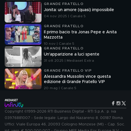
GRANDE FRATELLO
Jonita: un amore (quasi) impossibile
04 nov 2025 | Canale 5
GRANDE FRATELLO
Il primo bacio tra Jonas Pepe e Anita
Mazzotta
10 nov | Canale 5
GRANDE FRATELLO
Un'apparizione a luci spente
31 ott 2025 | Mediaset Extra
GRANDE FRATELLO VIP
Alessandra Mussolini vince questa
edizione di Grande Fratello VIP
20 mag | Canale 5
Copyright ©1999-2026 RTI Business Digital - RTI S.p.A.: p. iva
03976881007 - Sede legale: Largo del Nazareno 8, 00187 Roma.
Uffici: Viale Europa 46, 20093 Cologno Monzese (MI) - Cap. Soc.
int. vers. € 500.000.007 - Gruppo MFE Media For Europe N.V. -