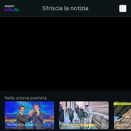
Striscia la notizia
Nella stessa puntata
La fores
Striscia tra poco
Le buche di Roma
Aviglia