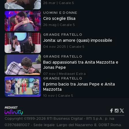
26 mar | Canale 5
UOMINI E DONNE
Ciro sceglie Elisa
26 mag | Canale 5
GRANDE FRATELLO
Jonita: un amore (quasi) impossibile
04 nov 2025 | Canale 5
GRANDE FRATELLO
Baci appassionati tra Anita Mazzotta e
Jonas Pepe
07 nov | Mediaset Extra
GRANDE FRATELLO
Il primo bacio tra Jonas Pepe e Anita
Mazzotta
10 nov | Canale 5
Copyright ©1999-2026 RTI Business Digital - RTI S.p.A.: p. iva
03976881007 - Sede legale: Largo del Nazareno 8, 00187 Roma.