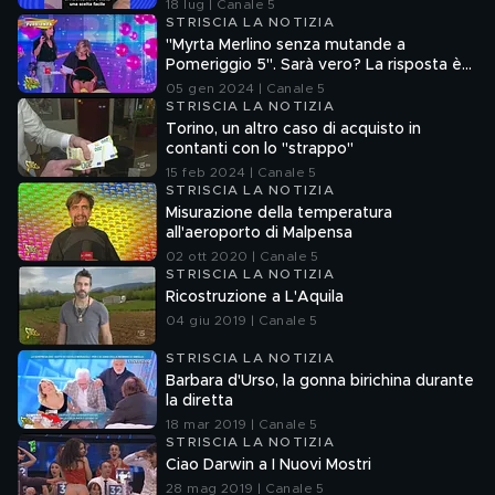
18 lug | Canale 5
STRISCIA LA NOTIZIA
"Myrta Merlino senza mutande a
Pomeriggio 5". Sarà vero? La risposta è
nel fuorionda
05 gen 2024 | Canale 5
STRISCIA LA NOTIZIA
Torino, un altro caso di acquisto in
contanti con lo "strappo"
15 feb 2024 | Canale 5
STRISCIA LA NOTIZIA
Misurazione della temperatura
all'aeroporto di Malpensa
02 ott 2020 | Canale 5
STRISCIA LA NOTIZIA
Ricostruzione a L'Aquila
04 giu 2019 | Canale 5
STRISCIA LA NOTIZIA
Barbara d'Urso, la gonna birichina durante
la diretta
18 mar 2019 | Canale 5
STRISCIA LA NOTIZIA
Ciao Darwin a I Nuovi Mostri
28 mag 2019 | Canale 5