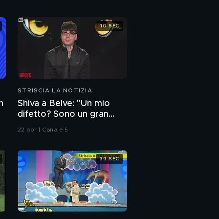
10 SEC
STRISCIA LA NOTIZIA
n
Shiva a Belve: "Un mio
difetto? Sono un gran
coglione"
22 apr | Canale 5
39 SEC