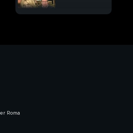
Maiale nel vitello
I nuovi mostri
 per Roma