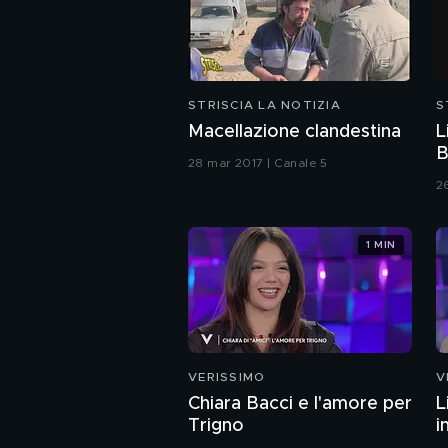
STRISCIA LA NOTIZIA
S
Macellazione clandestina
L
B
28 mar 2017 | Canale 5
2
1 MIN
VERISSIMO
V
Chiara Bacci e l'amore per
L
Trigno
i