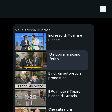
Nella stessa puntata
Ingresso di Ficarra e
Picone
Un lupo marsicano
ferito
Bindi, un autorevole
pronostico
PROSSIMO VIDEO
Il Pd rifiuta il Tapiro
bianco di Striscia
Che satira tira