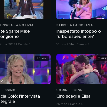
TRISCIA LA NOTIZIA
STRISCIA LA NOTIZIA
ite Sgarbi Mike
Inaspettato intoppo o
ongiorno
furbo espediente?
6 mar 2019 | Canale 5
10 nov 2014 | Canale 5
20 MIN
7 MIN
ERISSIMO
UOMINI E DONNE
icia Colò: l'intervista
Ciro sceglie Elisa
ntegrale
26 mag | Canale 5