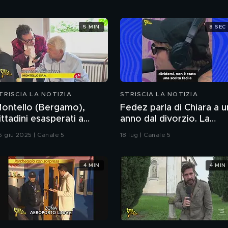
5 MIN
8 SEC
TRISCIA LA NOTIZIA
STRISCIA LA NOTIZIA
ontello (Bergamo),
Fedez parla di Chiara a u
ittadini esasperati a
anno dal divorzio. La
ausa di odori
reazione della Ferragni
5 giu 2025 | Canale 5
18 lug | Canale 5
nsopportabili da 4 anni
4 MIN
4 MIN