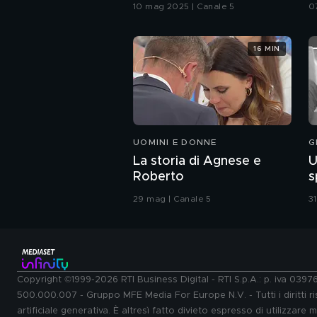
10 mag 2025 | Canale 5
0
16 MIN
UOMINI E DONNE
G
La storia di Agnese e
U
Roberto
s
29 mag | Canale 5
3
Copyright ©1999-2026 RTI Business Digital - RTI S.p.A.: p. iva 039
500.000.007 - Gruppo MFE Media For Europe N.V. - Tutti i diritti ris
artificiale generativa. È altresì fatto divieto espresso di utilizzare