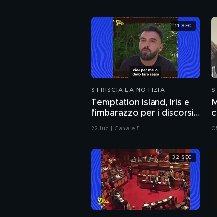
11 SEC
STRISCIA LA NOTIZIA
S
Temptation Island, Iris e
M
l'imbarazzo per i discorsi
c
del fidanzato Andrea sul
c
22 lug | Canale 5
0
sesso
i
32 SEC