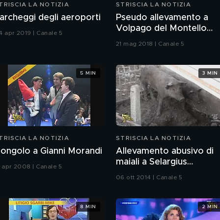
TRISCIA LA NOTIZIA
STRISCIA LA NOTIZIA
archeggi degli aeroporti
Pseudo allevamento a
Volpago del Montello
4 apr 2019 | Canale 5
(TV)
21 mag 2018 | Canale 5
5 MIN
3 MIN
TRISCIA LA NOTIZIA
STRISCIA LA NOTIZIA
ongolo a Gianni Morandi
Allevamento abusivo di
maiali a Selargius
1 apr 2008 | Canale 5
(Cagliari)
06 ott 2014 | Canale 5
8 MIN
2 MIN