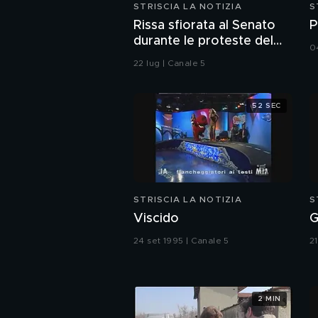
STRISCIA LA NOTIZIA
S
Rissa sfiorata al Senato
P
durante le proteste del
0
M5S sul caso Delmastro
22 lug | Canale 5
52 SEC
STRISCIA LA NOTIZIA
S
Viscido
G
24 set 1995 | Canale 5
2
2 MIN