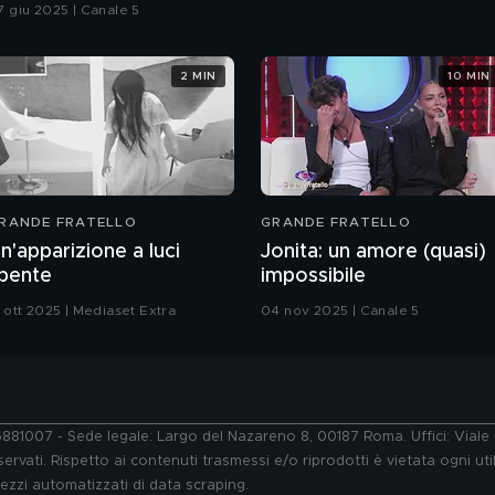
7 giu 2025 | Canale 5
2 MIN
10 MIN
RANDE FRATELLO
GRANDE FRATELLO
n'apparizione a luci
Jonita: un amore (quasi)
pente
impossibile
1 ott 2025 | Mediaset Extra
04 nov 2025 | Canale 5
76881007 - Sede legale: Largo del Nazareno 8, 00187 Roma. Uffici: Vial
ervati. Rispetto ai contenuti trasmessi e/o riprodotti è vietata ogni uti
 mezzi automatizzati di data scraping.