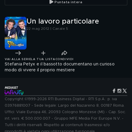
Puntata intera
Un lavoro particolare
22 mag 2012 | Canale 5
VAI ALLA SERIE
LA TUA LISTA
CONDIVIDI
Stefania Petyx e il bassotto documentano un curioso
modo di vivere il proprio mestiere
Copyright ©1999-2026 RTI Business Digital - RTI S.p.A.: p. iva
03976881007 - Sede legale: Largo del Nazareno 8, 00187 Roma.
Uffici: Viale Europa 46, 20093 Cologno Monzese (MI) - Cap. Soc.
int. vers. € 500.000.007 - Gruppo MFE Media For Europe N.V. -
Tutti i diritti riservati. Rispetto ai contenuti trasmessi e/o
riprodotti è vietata ogni utilizzazione funzionale