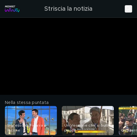
Striscia la notizia
Nella stessa puntata
Ingresso di Ficarra e
Un Vespone che si butta a
Picone
pesce
Quaderni