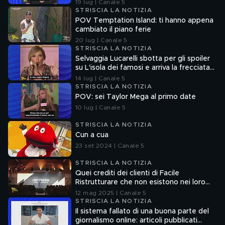
Ferrari
19 lug | Canale 5
STRISCIA LA NOTIZIA
POV Temptation Island: ti hanno appena
cambiato il piano ferie
20 lug | Canale 5
STRISCIA LA NOTIZIA
Selvaggia Lucarelli sbotta per gli spoiler
su L'isola dei famosi e arriva la frecciata
di Fedez
14 lug | Canale 5
STRISCIA LA NOTIZIA
POV: sei Taylor Mega al primo date
10 lug | Canale 5
STRISCIA LA NOTIZIA
Cun a cua
23 set 2024 | Canale 5
STRISCIA LA NOTIZIA
Quei crediti dei clienti di Facile
Ristrutturare che non esistono nei loro
sistemi informatici
12 mag 2025 | Canale 5
STRISCIA LA NOTIZIA
Il sistema fallato di una buona parte del
giornalismo online: articoli pubblicati