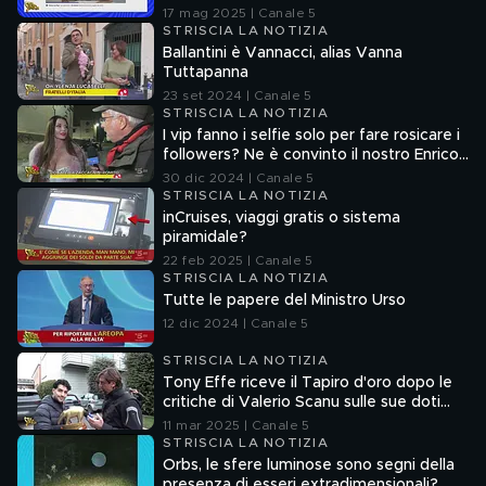
senza la verifica delle fonti
17 mag 2025 | Canale 5
STRISCIA LA NOTIZIA
Ballantini è Vannacci, alias Vanna
Tuttapanna
23 set 2024 | Canale 5
STRISCIA LA NOTIZIA
I vip fanno i selfie solo per fare rosicare i
followers? Ne è convinto il nostro Enrico
Lucci
30 dic 2024 | Canale 5
STRISCIA LA NOTIZIA
inCruises, viaggi gratis o sistema
piramidale?
22 feb 2025 | Canale 5
STRISCIA LA NOTIZIA
Tutte le papere del Ministro Urso
12 dic 2024 | Canale 5
STRISCIA LA NOTIZIA
Tony Effe riceve il Tapiro d'oro dopo le
critiche di Valerio Scanu sulle sue doti
canore
11 mar 2025 | Canale 5
STRISCIA LA NOTIZIA
Orbs, le sfere luminose sono segni della
presenza di esseri extradimensionali?