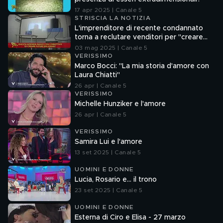
17 apr 2025 | Canale 5
STRISCIA LA NOTIZIA
L'imprenditore di recente condannato
torna a reclutare venditori per "creare
futuri milionari"
03 mag 2025 | Canale 5
VERISSIMO
Marco Bocci: "La mia storia d'amore con
Laura Chiatti"
26 apr | Canale 5
VERISSIMO
Michelle Hunziker e l'amore
26 apr | Canale 5
VERISSIMO
Samira Lui e l'amore
13 set 2025 | Canale 5
UOMINI E DONNE
Lucia, Rosario e... il trono
23 set 2025 | Canale 5
UOMINI E DONNE
Esterna di Ciro e Elisa - 27 marzo