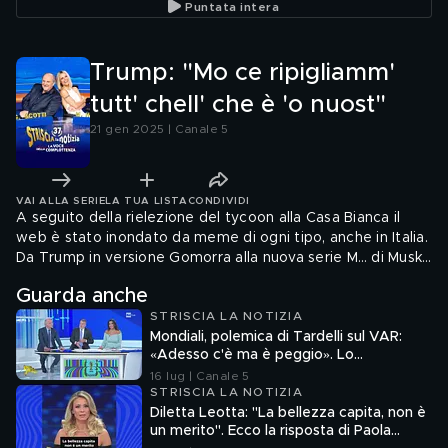
Puntata intera
esperto di pizza!
brani in gara. Sarà un
Marasca
monopolio?
Trump: "Mo ce ripigliamm'
tutt' chell' che è 'o nuost"
21 gen 2025 | Canale 5
VAI ALLA SERIE
LA TUA LISTA
CONDIVIDI
A seguito della rielezione del tycoon alla Casa Bianca il
web è stato inondato da meme di ogni tipo, anche in Italia.
Da Trump in versione Gomorra alla nuova serie M… di Musk,
abbiamo selezionato i migliori solo per voi
Guarda anche
STRISCIA LA NOTIZIA
Mondiali, polemica di Tardelli sul VAR:
«Adesso c'è ma è peggio». Lo
scappellotto di Bellingham a Barco
16 lug | Canale 5
STRISCIA LA NOTIZIA
Diletta Leotta: "La bellezza capita, non è
un merito". Ecco la risposta di Paola