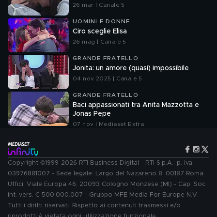
26 mar | Canale 5
UOMINI E DONNE
Ciro sceglie Elisa
26 mag | Canale 5
GRANDE FRATELLO
Jonita: un amore (quasi) impossibile
04 nov 2025 | Canale 5
GRANDE FRATELLO
Baci appassionati tra Anita Mazzotta e
Jonas Pepe
07 nov | Mediaset Extra
Copyright ©1999-2026 RTI Business Digital - RTI S.p.A.: p. iva
03976881007 - Sede legale: Largo del Nazareno 8, 00187 Roma.
Uffici: Viale Europa 46, 20093 Cologno Monzese (MI) - Cap. Soc.
int. vers. € 500.000.007 - Gruppo MFE Media For Europe N.V. -
Tutti i diritti riservati. Rispetto ai contenuti trasmessi e/o
riprodotti è vietata ogni utilizzazione funzionale