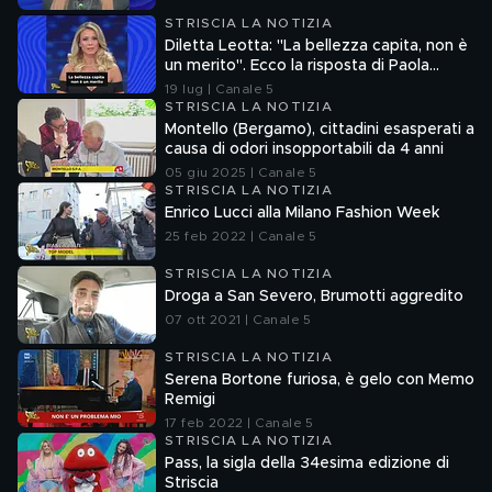
STRISCIA LA NOTIZIA
Diletta Leotta: "La bellezza capita, non è
un merito". Ecco la risposta di Paola
Ferrari
19 lug | Canale 5
STRISCIA LA NOTIZIA
Montello (Bergamo), cittadini esasperati a
causa di odori insopportabili da 4 anni
05 giu 2025 | Canale 5
STRISCIA LA NOTIZIA
Enrico Lucci alla Milano Fashion Week
25 feb 2022 | Canale 5
STRISCIA LA NOTIZIA
Droga a San Severo, Brumotti aggredito
07 ott 2021 | Canale 5
STRISCIA LA NOTIZIA
Serena Bortone furiosa, è gelo con Memo
Remigi
17 feb 2022 | Canale 5
STRISCIA LA NOTIZIA
Pass, la sigla della 34esima edizione di
Striscia