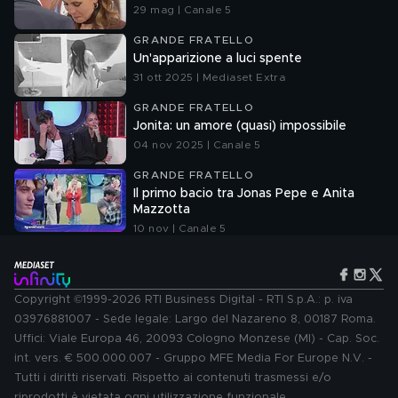
29 mag | Canale 5
GRANDE FRATELLO
Un'apparizione a luci spente
31 ott 2025 | Mediaset Extra
GRANDE FRATELLO
Jonita: un amore (quasi) impossibile
04 nov 2025 | Canale 5
GRANDE FRATELLO
Il primo bacio tra Jonas Pepe e Anita
Mazzotta
10 nov | Canale 5
Copyright ©1999-2026 RTI Business Digital - RTI S.p.A.: p. iva
03976881007 - Sede legale: Largo del Nazareno 8, 00187 Roma.
Uffici: Viale Europa 46, 20093 Cologno Monzese (MI) - Cap. Soc.
int. vers. € 500.000.007 - Gruppo MFE Media For Europe N.V. -
Tutti i diritti riservati. Rispetto ai contenuti trasmessi e/o
riprodotti è vietata ogni utilizzazione funzionale