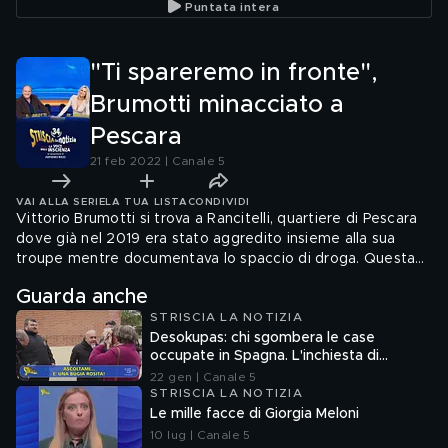
Puntata intera
"Ti spareremo in fronte",
Brumotti minacciato a
Pescara
21 feb 2022 | Canale 5
VAI ALLA SERIE
LA TUA LISTA
CONDIVIDI
Vittorio Brumotti si trova a Rancitelli, quartiere di Pescara
dove già nel 2019 era stato aggredito insieme alla sua
troupe mentre documentava lo spaccio di droga. Questa
volta il nostro inviato è stato minacciato di morte da una
Guarda anche
donna che vende cocaina ai tanti clienti in coda davanti alla
STRISCIA LA NOTIZIA
porta di casa
Desokupas: chi sgombera le case
occupate in Spagna. L'inchiesta di
Francesco Mazza
22 gen | Canale 5
STRISCIA LA NOTIZIA
Le mille facce di Giorgia Meloni
10 lug | Canale 5