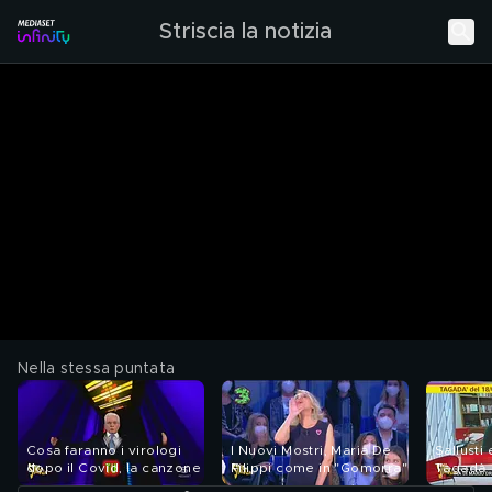
Striscia la notizia
Nella stessa puntata
Cosa faranno i virologi
I Nuovi Mostri, Maria De
Sallusti 
dopo il Covid, la canzone
Filippi come in "Gomorra"
Tagadà