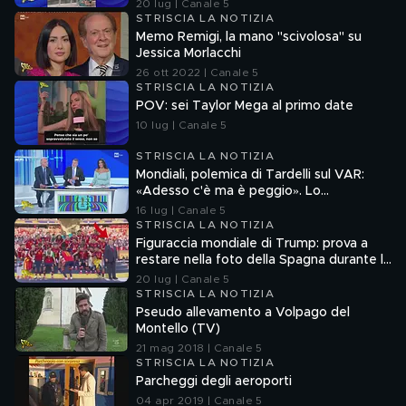
aborto e maternità
20 lug | Canale 5
STRISCIA LA NOTIZIA
Memo Remigi, la mano "scivolosa" su
Jessica Morlacchi
26 ott 2022 | Canale 5
STRISCIA LA NOTIZIA
POV: sei Taylor Mega al primo date
10 lug | Canale 5
STRISCIA LA NOTIZIA
Mondiali, polemica di Tardelli sul VAR:
«Adesso c'è ma è peggio». Lo
scappellotto di Bellingham a Barco
16 lug | Canale 5
STRISCIA LA NOTIZIA
Figuraccia mondiale di Trump: prova a
restare nella foto della Spagna durante la
premiazione
20 lug | Canale 5
STRISCIA LA NOTIZIA
Pseudo allevamento a Volpago del
Montello (TV)
21 mag 2018 | Canale 5
STRISCIA LA NOTIZIA
Parcheggi degli aeroporti
04 apr 2019 | Canale 5