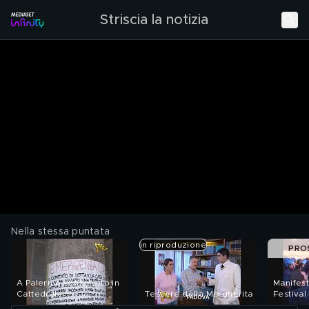
Striscia la notizia
Nella stessa puntata
in riproduzione
PRO
A Palermo senzatetto in
Manifest
Cattedrale
Tessere della Margherita
Festival