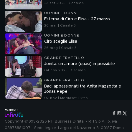
23 set 2025 | Canale 5
UOMINI E DONNE
Esterna di Ciro e Elisa - 27 marzo
26 mar | Canale 5
UOMINI E DONNE
Ciro sceglie Elisa
26 mag | Canale 5
GRANDE FRATELLO
Jonita: un amore (quasi) impossibile
04 nov 2025 | Canale 5
GRANDE FRATELLO
Baci appassionati tra Anita Mazzotta e
Jonas Pepe
07 nov | Mediaset Extra
Copyright ©1999-2026 RTI Business Digital - RTI S.p.A.: p. iva
03976881007 - Sede legale: Largo del Nazareno 8, 00187 Roma.