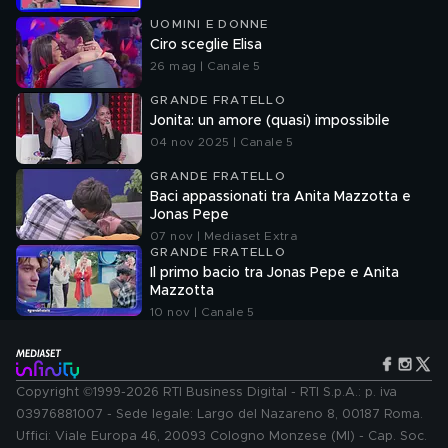
UOMINI E DONNE
Ciro sceglie Elisa
26 mag | Canale 5
GRANDE FRATELLO
Jonita: un amore (quasi) impossibile
04 nov 2025 | Canale 5
GRANDE FRATELLO
Baci appassionati tra Anita Mazzotta e
Jonas Pepe
07 nov | Mediaset Extra
GRANDE FRATELLO
Il primo bacio tra Jonas Pepe e Anita
Mazzotta
10 nov | Canale 5
Copyright ©1999-2026 RTI Business Digital - RTI S.p.A.: p. iva
03976881007 - Sede legale: Largo del Nazareno 8, 00187 Roma.
Uffici: Viale Europa 46, 20093 Cologno Monzese (MI) - Cap. Soc.