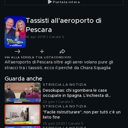
Puntata intera
Tassisti all'aeroporto di
Pescara
16 apr 2019 | Canale 5
VAI ALLA SERIE
LA TUA LISTA
CONDIVIDI
All'aeroporto di Pescara oltre agli aerei volano pure gli
stracci tra i tassisti, ecco il perché da Chiara Squaglia
Guarda anche
STRISCIA LA NOTIZIA
Desokupas: chi sgombera le case
occupate in Spagna. L'inchiesta di
Francesco Mazza
22 gen | Canale 5
STRISCIA LA NOTIZIA
"Facile ristrutturare", non per tutti c'è un
lieto fine
25 gen 2023 | Canale 5