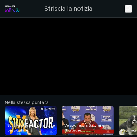
Striscia la notizia
Nella stessa puntata
StrixFactor con una voce
Vespone tra Salvini e
particolare
strategie
Farmaci 