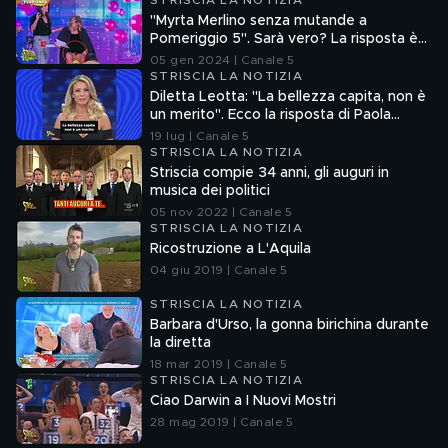
STRISCIA LA NOTIZIA
"Myrta Merlino senza mutande a
Pomeriggio 5". Sarà vero? La risposta è
nel fuorionda
05 gen 2024 | Canale 5
STRISCIA LA NOTIZIA
Diletta Leotta: "La bellezza capita, non è
un merito". Ecco la risposta di Paola
Ferrari
19 lug | Canale 5
STRISCIA LA NOTIZIA
Striscia compie 34 anni, gli auguri in
musica dei politici
05 nov 2022 | Canale 5
STRISCIA LA NOTIZIA
Ricostruzione a L'Aquila
04 giu 2019 | Canale 5
STRISCIA LA NOTIZIA
Barbara d'Urso, la gonna birichina durante
la diretta
18 mar 2019 | Canale 5
STRISCIA LA NOTIZIA
Ciao Darwin a I Nuovi Mostri
28 mag 2019 | Canale 5