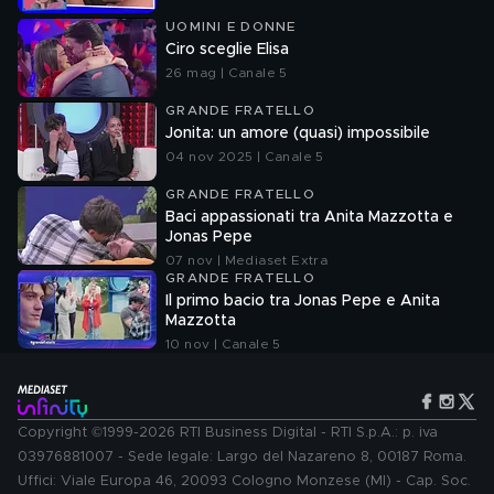
UOMINI E DONNE
Ciro sceglie Elisa
26 mag | Canale 5
GRANDE FRATELLO
Jonita: un amore (quasi) impossibile
04 nov 2025 | Canale 5
GRANDE FRATELLO
Baci appassionati tra Anita Mazzotta e
Jonas Pepe
07 nov | Mediaset Extra
GRANDE FRATELLO
Il primo bacio tra Jonas Pepe e Anita
Mazzotta
10 nov | Canale 5
Copyright ©1999-2026 RTI Business Digital - RTI S.p.A.: p. iva
03976881007 - Sede legale: Largo del Nazareno 8, 00187 Roma.
Uffici: Viale Europa 46, 20093 Cologno Monzese (MI) - Cap. Soc.