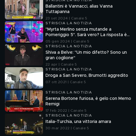
STRISCIA LA NOTIZIA
Ballantini è Vannacci, alias Vanna
Tuttapanna
23 set 2024 | Canale 5
STRISCIA LA NOTIZIA
"Myrta Merlino senza mutande a
Pomeriggio 5". Sarà vero? La risposta è
nel fuorionda
05 gen 2024 | Canale 5
STRISCIA LA NOTIZIA
Shiva a Belve: "Un mio difetto? Sono un
gran coglione"
22 apr | Canale 5
STRISCIA LA NOTIZIA
Droga a San Severo, Brumotti aggredito
07 ott 2021 | Canale 5
STRISCIA LA NOTIZIA
Serena Bortone furiosa, è gelo con Memo
Remigi
17 feb 2022 | Canale 5
STRISCIA LA NOTIZIA
Italia-Turchia, una vittoria amara
30 mar 2022 | Canale 5