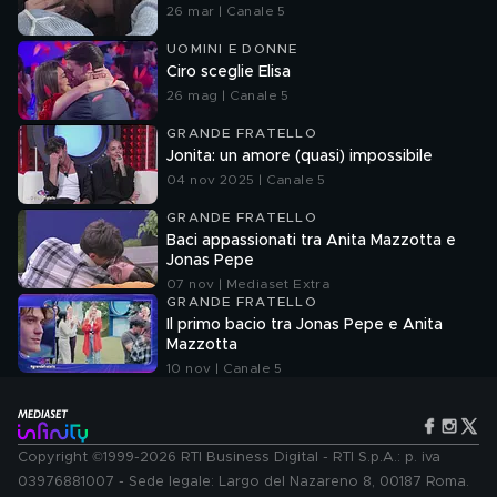
26 mar | Canale 5
UOMINI E DONNE
Ciro sceglie Elisa
26 mag | Canale 5
GRANDE FRATELLO
Jonita: un amore (quasi) impossibile
04 nov 2025 | Canale 5
GRANDE FRATELLO
Baci appassionati tra Anita Mazzotta e
Jonas Pepe
07 nov | Mediaset Extra
GRANDE FRATELLO
Il primo bacio tra Jonas Pepe e Anita
Mazzotta
10 nov | Canale 5
Copyright ©1999-2026 RTI Business Digital - RTI S.p.A.: p. iva
03976881007 - Sede legale: Largo del Nazareno 8, 00187 Roma.