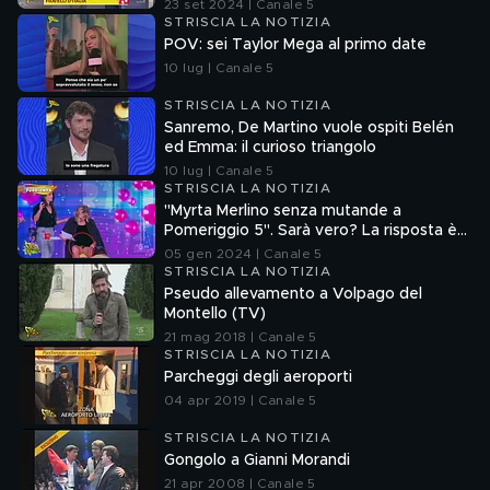
23 set 2024 | Canale 5
STRISCIA LA NOTIZIA
POV: sei Taylor Mega al primo date
10 lug | Canale 5
STRISCIA LA NOTIZIA
Sanremo, De Martino vuole ospiti Belén
ed Emma: il curioso triangolo
10 lug | Canale 5
STRISCIA LA NOTIZIA
"Myrta Merlino senza mutande a
Pomeriggio 5". Sarà vero? La risposta è
nel fuorionda
05 gen 2024 | Canale 5
STRISCIA LA NOTIZIA
Pseudo allevamento a Volpago del
Montello (TV)
21 mag 2018 | Canale 5
STRISCIA LA NOTIZIA
Parcheggi degli aeroporti
04 apr 2019 | Canale 5
STRISCIA LA NOTIZIA
Gongolo a Gianni Morandi
21 apr 2008 | Canale 5