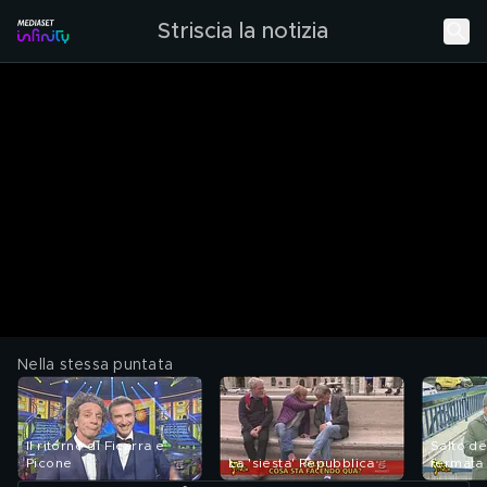
Striscia la notizia
Nella stessa puntata
Il ritorno di Ficarra e
Salto de
Picone
La 'siesta' Repubblica
fermata