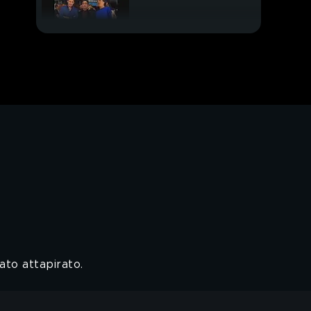
Striscia lo striscione
tato attapirato.