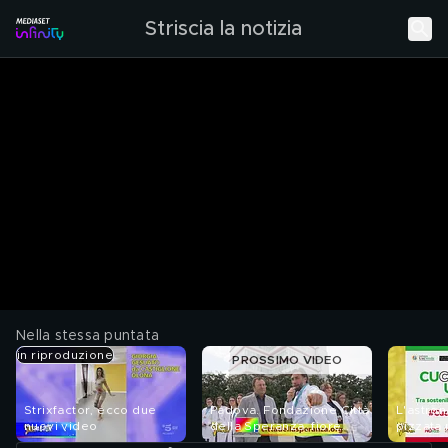
Striscia la notizia
Nella stessa puntata
in riproduzione
PROSSIMO VIDEO
Strixfactor, ecco due
Padova. Fondazione Città
L'astron
nuovi video
della Speranza, fiore
pizzata 
all'occhiello d'Europa