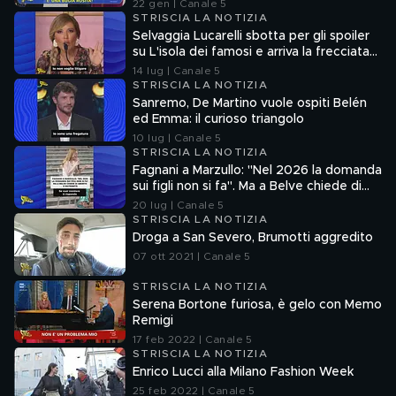
Francesco Mazza
22 gen | Canale 5
STRISCIA LA NOTIZIA
Selvaggia Lucarelli sbotta per gli spoiler
su L'isola dei famosi e arriva la frecciata
di Fedez
14 lug | Canale 5
STRISCIA LA NOTIZIA
Sanremo, De Martino vuole ospiti Belén
ed Emma: il curioso triangolo
10 lug | Canale 5
STRISCIA LA NOTIZIA
Fagnani a Marzullo: "Nel 2026 la domanda
sui figli non si fa". Ma a Belve chiede di
aborto e maternità
20 lug | Canale 5
STRISCIA LA NOTIZIA
Droga a San Severo, Brumotti aggredito
07 ott 2021 | Canale 5
STRISCIA LA NOTIZIA
Serena Bortone furiosa, è gelo con Memo
Remigi
17 feb 2022 | Canale 5
STRISCIA LA NOTIZIA
Enrico Lucci alla Milano Fashion Week
25 feb 2022 | Canale 5