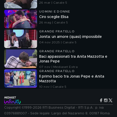
26 mar | Canale 5
UOMINI E DONNE
Ciro sceglie Elisa
26 mag | Canale 5
GRANDE FRATELLO
Jonita: un amore (quasi) impossibile
04 nov 2025 | Canale 5
GRANDE FRATELLO
Baci appassionati tra Anita Mazzotta e
Jonas Pepe
07 nov | Mediaset Extra
GRANDE FRATELLO
Il primo bacio tra Jonas Pepe e Anita
Mazzotta
10 nov | Canale 5
Copyright ©1999-2026 RTI Business Digital - RTI S.p.A.: p. iva
03976881007 - Sede legale: Largo del Nazareno 8, 00187 Roma.