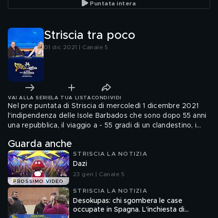
Puntata intera
Striscia tra poco
01 dic 2021 | Canale 5
VAI ALLA SERIE
LA TUA LISTA
CONDIVIDI
Nel pre puntata di Striscia di mercoledì 1 dicembre 2021
l'indipendenza delle Isole Barbados che sono dopo 55 anni
una repubblica, il viaggio a - 55 gradi di un clandestino, i
maneskin sono il gruppo italiano più ascoltato all'estero e
Guarda anche
la conferma della volontà di annullare anche per il 2022 la
STRISCIA LA NOTIZIA
tassa per i tavoli all'aperto di bar e ristoranti
Dazi
23 gen | Canale 5
PROSSIMO VIDEO
STRISCIA LA NOTIZIA
Desokupas: chi sgombera le case
occupate in Spagna. L'inchiesta di