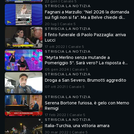
Francesco Mazza
22 gen | Canale 5
STRISCIA LA NOTIZIA
Fagnani a Marzullo: "Nel 2026 la domanda
sui figli non si fa". Ma a Belve chiede di
aborto e maternità
20 lug | Canale 5
STRISCIA LA NOTIZIA
Il finto funerale di Paolo Pazzaglia: arriva
Lucci
17 ott 2022 | Canale 5
STRISCIA LA NOTIZIA
"Myrta Merlino senza mutande a
Pomeriggio 5". Sarà vero? La risposta è
nel fuorionda
05 gen 2024 | Canale 5
STRISCIA LA NOTIZIA
Droga a San Severo, Brumotti aggredito
07 ott 2021 | Canale 5
STRISCIA LA NOTIZIA
Serena Bortone furiosa, è gelo con Memo
Remigi
17 feb 2022 | Canale 5
STRISCIA LA NOTIZIA
Italia-Turchia, una vittoria amara
30 mar 2022 | Canale 5