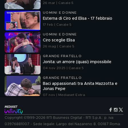
26 mar | Canale 5
UOMINI E DONNE
Esterna di Ciro ed Elisa - 17 febbraio
17 feb | Canale 5
UOMINI E DONNE
Ciro sceglie Elisa
26 mag | Canale 5
GRANDE FRATELLO
Jonita: un amore (quasi) impossibile
04 nov 2025 | Canale 5
GRANDE FRATELLO
Baci appassionati tra Anita Mazzotta e
Jonas Pepe
07 nov | Mediaset Extra
Copyright ©1999-2026 RTI Business Digital - RTI S.p.A.: p. iva
03976881007 - Sede legale: Largo del Nazareno 8, 00187 Roma.