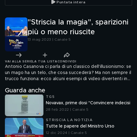
Puntata intera
"Striscia la magia", sparizioni
più o meno riuscite
13 mag 2023 | Canale 5
VAI ALLA SERIE
LA TUA LISTA
CONDIVIDI
Antonio Casanova ci parla di un classico dell'illusionismo: se
un mago ha un telo, che cosa succederà? Ma non sempre il
trucco funziona: ecco alcuni esempi di video divertenti in
cui un aspirante mago si rifugia sotto la scrivania, o si tuffa
Guarda anche
in un cespuglio, oppure, addirittura, cade giù dalle scale.
TG5
Novavax, prime dosi "Convincere indecisi
28 feb 2022 | Canale 5
STRISCIA LA NOTIZIA
Tutte le papere del Ministro Urso
12 dic 2024 | Canale 5