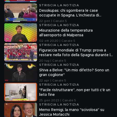
STRISCIA LA NOTIZIA
Desokupas: chi sgombera le case
occupate in Spagna. L'inchiesta di
Francesco Mazza
22 gen | Canale 5
STRISCIA LA NOTIZIA
Misurazione della temperatura
all'aeroporto di Malpensa
02 ott 2020 | Canale 5
STRISCIA LA NOTIZIA
Figuraccia mondiale di Trump: prova a
restare nella foto della Spagna durante la
premiazione
20 lug | Canale 5
STRISCIA LA NOTIZIA
Shiva a Belve: "Un mio difetto? Sono un
gran coglione"
22 apr | Canale 5
STRISCIA LA NOTIZIA
"Facile ristrutturare", non per tutti c'è un
lieto fine
25 gen 2023 | Canale 5
STRISCIA LA NOTIZIA
Memo Remigi, la mano "scivolosa" su
Jessica Morlacchi