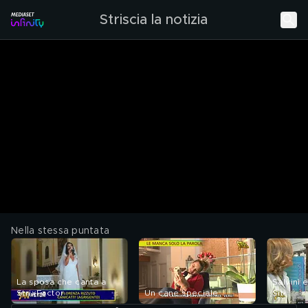
Striscia la notizia
Nella stessa puntata
La sposa che canta a
Salvini 
StrixFactor
Un cane speciale
Siri