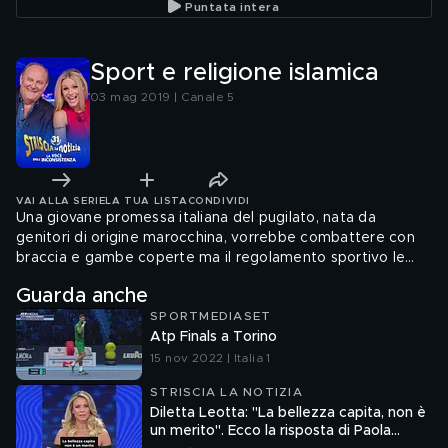
Puntata intera
Sport e religione islamica
03 mag 2019 | Canale 5
VAI ALLA SERIE
LA TUA LISTA
CONDIVIDI
Una giovane promessa italiana del pugilato, nata da
genitori di origine marocchina, vorrebbe combattere con
braccia e gambe coperte ma il regolamento sportivo le
crea qualche problema.
Guarda anche
SPORTMEDIASET
Atp Finals a Torino
15 nov 2022 | Italia 1
STRISCIA LA NOTIZIA
Diletta Leotta: "La bellezza capita, non è
un merito". Ecco la risposta di Paola