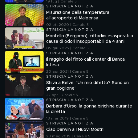
Ferrari
19 lug | Canale 5
STRISCIA LA NOTIZIA
Misurazione della temperatura
all'aeroporto di Malpensa
02 ott 2020 | Canale 5
STRISCIA LA NOTIZIA
Montello (Bergamo), cittadini esasperati a
causa di odori insopportabili da 4 anni
05 giu 2025 | Canale 5
STRISCIA LA NOTIZIA
Il raggiro del finto call center di Banca
Intesa
20 apr 2021 | Canale 5
STRISCIA LA NOTIZIA
Shiva a Belve: "Un mio difetto? Sono un
gran coglione"
22 apr | Canale 5
STRISCIA LA NOTIZIA
Barbara d'Urso, la gonna birichina durante
la diretta
18 mar 2019 | Canale 5
STRISCIA LA NOTIZIA
Ciao Darwin a I Nuovi Mostri
28 mag 2019 | Canale 5