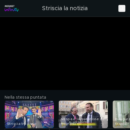
Striscia la notizia
Nella stessa puntata
Vespa e la questione dei
Inaugura
Striscia tra poco
migranti
scuola