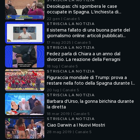
STRISCIA LA NOTIZIA
Desokupas: chi sgombera le case
occupate in Spagna. L'inchiesta di
Francesco Mazza
22 gen | Canale 5
STRISCIA LA NOTIZIA
Il sistema fallato di una buona parte del
giornalismo online: articoli pubblicati
senza la verifica delle fonti
17 mag 2025 | Canale 5
STRISCIA LA NOTIZIA
Fedez parla di Chiara a un anno dal
divorzio. La reazione della Ferragni
18 lug | Canale 5
STRISCIA LA NOTIZIA
Figuraccia mondiale di Trump: prova a
restare nella foto della Spagna durante la
premiazione
20 lug | Canale 5
STRISCIA LA NOTIZIA
Barbara d'Urso, la gonna birichina durante
la diretta
18 mar 2019 | Canale 5
STRISCIA LA NOTIZIA
Ciao Darwin a I Nuovi Mostri
28 mag 2019 | Canale 5