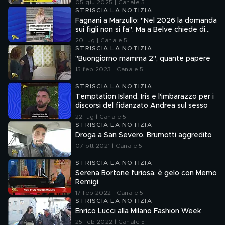
05 giu 2025 | Canale 5
STRISCIA LA NOTIZIA
Fagnani a Marzullo: "Nel 2026 la domanda
sui figli non si fa". Ma a Belve chiede di
aborto e maternità
20 lug | Canale 5
STRISCIA LA NOTIZIA
"Buongiorno mamma 2", quante papere
15 feb 2023 | Canale 5
STRISCIA LA NOTIZIA
Temptation Island, Iris e l'imbarazzo per i
discorsi del fidanzato Andrea sul sesso
22 lug | Canale 5
STRISCIA LA NOTIZIA
Droga a San Severo, Brumotti aggredito
07 ott 2021 | Canale 5
STRISCIA LA NOTIZIA
Serena Bortone furiosa, è gelo con Memo
Remigi
17 feb 2022 | Canale 5
STRISCIA LA NOTIZIA
Enrico Lucci alla Milano Fashion Week
25 feb 2022 | Canale 5