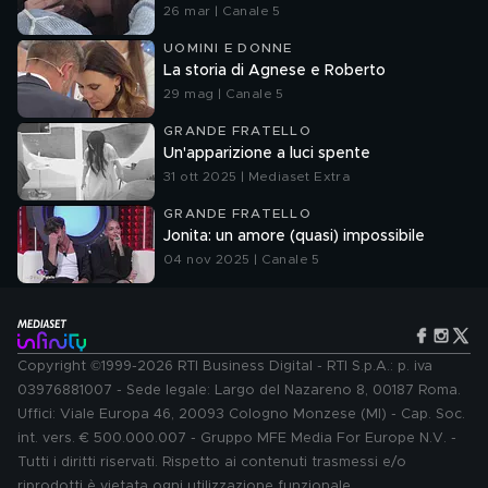
26 mar | Canale 5
UOMINI E DONNE
La storia di Agnese e Roberto
29 mag | Canale 5
GRANDE FRATELLO
Un'apparizione a luci spente
31 ott 2025 | Mediaset Extra
GRANDE FRATELLO
Jonita: un amore (quasi) impossibile
04 nov 2025 | Canale 5
Copyright ©1999-2026 RTI Business Digital - RTI S.p.A.: p. iva
03976881007 - Sede legale: Largo del Nazareno 8, 00187 Roma.
Uffici: Viale Europa 46, 20093 Cologno Monzese (MI) - Cap. Soc.
int. vers. € 500.000.007 - Gruppo MFE Media For Europe N.V. -
Tutti i diritti riservati. Rispetto ai contenuti trasmessi e/o
riprodotti è vietata ogni utilizzazione funzionale