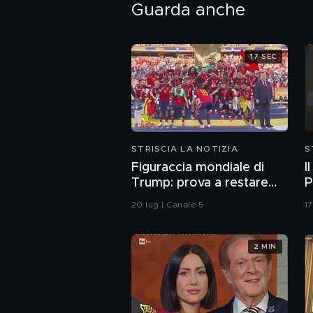
Guarda anche
17 SEC
STRISCIA LA NOTIZIA
S
Figuraccia mondiale di
I
Trump: prova a restare
P
nella foto della Spagna
20 lug | Canale 5
17
durante la premiazione
2 MIN