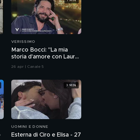
1 MIN
VERISSIMO
Marco Bocci: "La mia
storia d'amore con Laura
Chiatti"
26 apr | Canale 5
3 MIN
UOMINI E DONNE
o
Esterna di Ciro e Elisa - 27