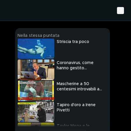
Nella stessa puntata
Striscia tra poco
Coronavirus, come
hanno gestito
l'emergenza i
governatori?
Mascherine a 50
centesimi introvabili a
Palermo
Tapiro d'oro a Irene
Pivetti
Taylor Mega e le