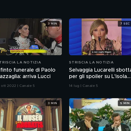
3 MIN
7 SEC
TRISCIA LA NOTIZIA
STRISCIA LA NOTIZIA
l finto funerale di Paolo
Selvaggia Lucarelli sbott
azzaglia: arriva Lucci
per gli spoiler su L'isola
dei famosi e arriva la
 ott 2022 | Canale 5
14 lug | Canale 5
frecciata di Fedez
3 MIN
5 MIN