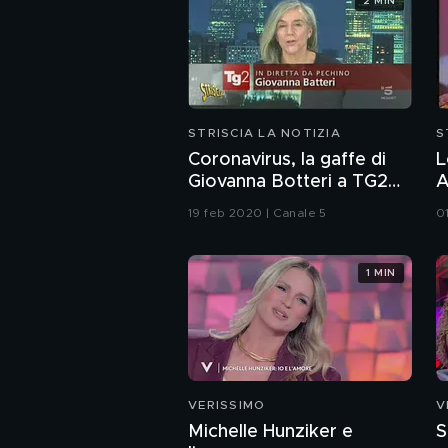
2 MIN
STRISCIA LA NOTIZIA
S
Coronavirus, la gaffe di
L
Giovanna Botteri a TG2
A
Dossier
A
19 feb 2020 | Canale 5
0
1 MIN
VERISSIMO
V
Michelle Hunziker e
S