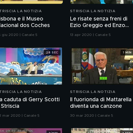
TRISCIA LA NOTIZIA
STRISCIA LA NOTIZIA
isbona e il Museo
Le risate senza freni di
acional dos Coches
Ezio Greggio ed Enzo
Iacchetti
5 giu 2020 | Canale 5
13 apr 2020 | Canale 5
28 SEC
1 MIN
TRISCIA LA NOTIZIA
STRISCIA LA NOTIZIA
a caduta di Gerry Scotti
Il fuorionda di Mattarella
 Striscia
diventa una canzone
2 mar 2020 | Canale 5
30 mar 2020 | Canale 5