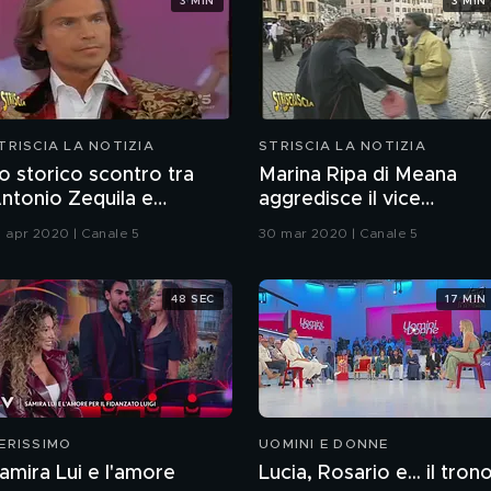
3 MIN
3 MIN
TRISCIA LA NOTIZIA
STRISCIA LA NOTIZIA
o storico scontro tra
Marina Ripa di Meana
ntonio Zequila e
aggredisce il vice
driano Pappalardo
Gabibbo Stefano Salvi
1 apr 2020 | Canale 5
30 mar 2020 | Canale 5
48 SEC
17 MIN
ERISSIMO
UOMINI E DONNE
amira Lui e l'amore
Lucia, Rosario e... il tron