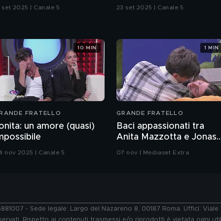
3 set 2025 | Canale 5
23 set 2025 | Canale 5
10 MIN
1 MIN
RANDE FRATELLO
GRANDE FRATELLO
onita: un amore (quasi)
Baci appassionati tra
mpossibile
Anita Mazzotta e Jonas
Pepe
4 nov 2025 | Canale 5
07 nov | Mediaset Extra
76881007 - Sede legale: Largo del Nazareno 8, 00187 Roma. Uffici: Vial
ervati. Rispetto ai contenuti trasmessi e/o riprodotti è vietata ogni uti