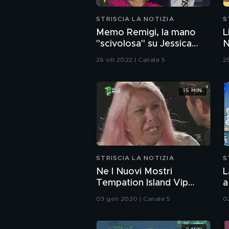
STRISCIA LA NOTIZIA
S
Memo Remigi, la mano
L
"scivolosa" su Jessica
N
Morlacchi
26 ott 2022 | Canale 5
2
15 MIN
STRISCIA LA NOTIZIA
S
Ne I Nuovi Mostri
L
Tempation Island Vip
a
mixato con X Factor
03 gen 2020 | Canale 5
0