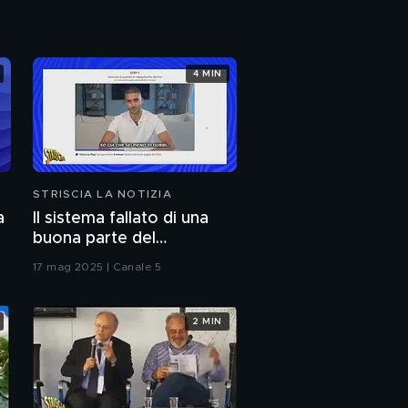
di Renato Zero
4 MIN
STRISCIA LA NOTIZIA
a
Il sistema fallato di una
buona parte del
giornalismo online: articoli
17 mag 2025 | Canale 5
pubblicati senza la verifica
delle fonti
2 MIN