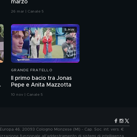
marzo
26 mar | Canale 5
5 MIN
GRANDE FRATELLO
Il primo bacio tra Jonas
Pepe e Anita Mazzotta
10 nov | Canale 5
e Europa 46, 20093 Cologno Monzese (MI) - Cap. Soc. int. vers. €
lizzazione funzionale all'addestramento di sistemi di intelligenza