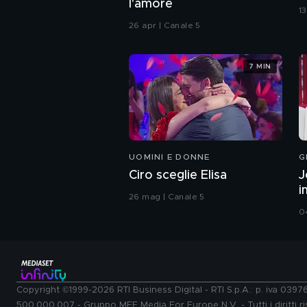
l'amore
1
26 apr | Canale 5
7 MIN
UOMINI E DONNE
G
Ciro sceglie Elisa
J
i
26 mag | Canale 5
0
Copyright ©1999-2026 RTI Business Digital - RTI S.p.A.: p. iva 039
500.000.007 - Gruppo MFE Media For Europe N.V. - Tutti i diritti ris