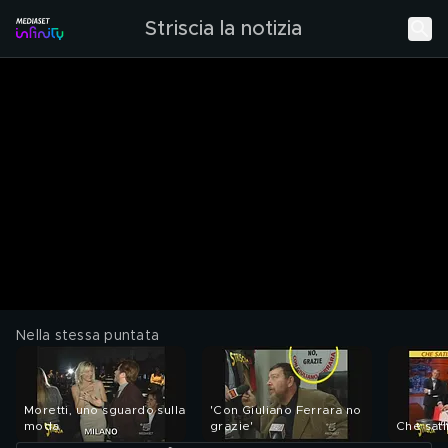
Striscia la notizia
Nella stessa puntata
Moretti, uno sguardo sulla
'Con Giuliano Ferrara no
moda
grazie'
Che satir