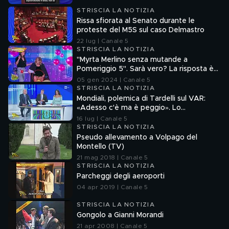
STRISCIA LA NOTIZIA
Rissa sfiorata al Senato durante le
proteste del M5S sul caso Delmastro
22 lug | Canale 5
STRISCIA LA NOTIZIA
"Myrta Merlino senza mutande a
Pomeriggio 5". Sarà vero? La risposta è
nel fuorionda
05 gen 2024 | Canale 5
STRISCIA LA NOTIZIA
Mondiali, polemica di Tardelli sul VAR:
«Adesso c'è ma è peggio». Lo
scappellotto di Bellingham a Barco
16 lug | Canale 5
STRISCIA LA NOTIZIA
Pseudo allevamento a Volpago del
Montello (TV)
21 mag 2018 | Canale 5
STRISCIA LA NOTIZIA
Parcheggi degli aeroporti
04 apr 2019 | Canale 5
STRISCIA LA NOTIZIA
Gongolo a Gianni Morandi
21 apr 2008 | Canale 5