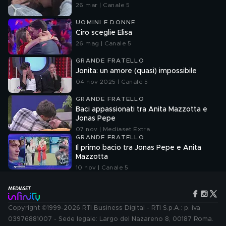
26 mar | Canale 5
UOMINI E DONNE
Ciro sceglie Elisa
26 mag | Canale 5
GRANDE FRATELLO
Jonita: un amore (quasi) impossibile
04 nov 2025 | Canale 5
GRANDE FRATELLO
Baci appassionati tra Anita Mazzotta e
Jonas Pepe
07 nov | Mediaset Extra
GRANDE FRATELLO
Il primo bacio tra Jonas Pepe e Anita
Mazzotta
10 nov | Canale 5
Copyright ©1999-2026 RTI Business Digital - RTI S.p.A.: p. iva
03976881007 - Sede legale: Largo del Nazareno 8, 00187 Roma.