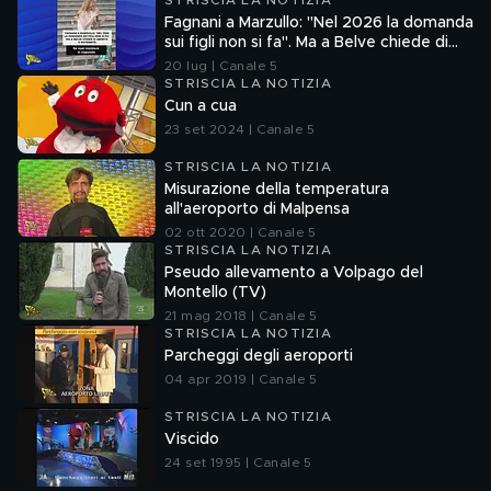
STRISCIA LA NOTIZIA
Fagnani a Marzullo: "Nel 2026 la domanda
sui figli non si fa". Ma a Belve chiede di
aborto e maternità
20 lug | Canale 5
STRISCIA LA NOTIZIA
Cun a cua
23 set 2024 | Canale 5
STRISCIA LA NOTIZIA
Misurazione della temperatura
all'aeroporto di Malpensa
02 ott 2020 | Canale 5
STRISCIA LA NOTIZIA
Pseudo allevamento a Volpago del
Montello (TV)
21 mag 2018 | Canale 5
STRISCIA LA NOTIZIA
Parcheggi degli aeroporti
04 apr 2019 | Canale 5
STRISCIA LA NOTIZIA
Viscido
24 set 1995 | Canale 5