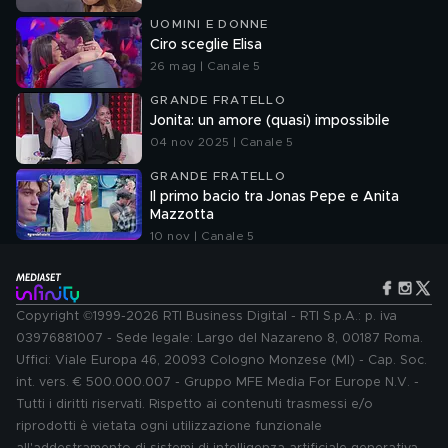
UOMINI E DONNE
Ciro sceglie Elisa
26 mag | Canale 5
GRANDE FRATELLO
Jonita: un amore (quasi) impossibile
04 nov 2025 | Canale 5
GRANDE FRATELLO
Il primo bacio tra Jonas Pepe e Anita
Mazzotta
10 nov | Canale 5
Copyright ©1999-2026 RTI Business Digital - RTI S.p.A.: p. iva
03976881007 - Sede legale: Largo del Nazareno 8, 00187 Roma.
Uffici: Viale Europa 46, 20093 Cologno Monzese (MI) - Cap. Soc.
int. vers. € 500.000.007 - Gruppo MFE Media For Europe N.V. -
Tutti i diritti riservati. Rispetto ai contenuti trasmessi e/o
riprodotti è vietata ogni utilizzazione funzionale