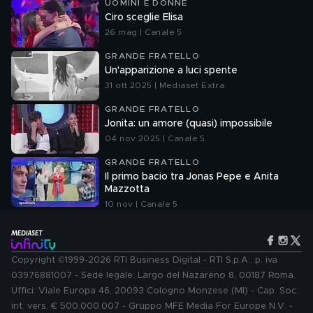
UOMINI E DONNE
Ciro sceglie Elisa
26 mag | Canale 5
GRANDE FRATELLO
Un'apparizione a luci spente
31 ott 2025 | Mediaset Extra
GRANDE FRATELLO
Jonita: un amore (quasi) impossibile
04 nov 2025 | Canale 5
GRANDE FRATELLO
Il primo bacio tra Jonas Pepe e Anita
Mazzotta
10 nov | Canale 5
Copyright ©1999-2026 RTI Business Digital - RTI S.p.A.: p. iva
03976881007 - Sede legale: Largo del Nazareno 8, 00187 Roma.
Uffici: Viale Europa 46, 20093 Cologno Monzese (MI) - Cap. Soc.
int. vers. € 500.000.007 - Gruppo MFE Media For Europe N.V. -