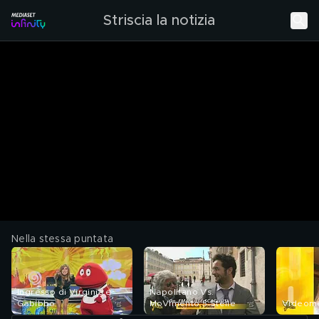
Striscia la notizia
Nella stessa puntata
Ingresso di Virginia e
Napolitano Vs.
Gabibbo
MoVimento 5 Stelle
Videom