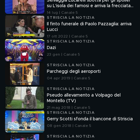
Selvaggia Lucarelli sbotta per gli spoiler
su L'isola dei famosi e arriva la frecciata
di Fedez
14 lug | Canale 5
STRISCIA LA NOTIZIA
Il finto funerale di Paolo Pazzaglia: arriva
Lucci
17 ott 2022 | Canale 5
STRISCIA LA NOTIZIA
Dazi
23 gen | Canale 5
STRISCIA LA NOTIZIA
Parcheggi degli aeroporti
04 apr 2019 | Canale 5
STRISCIA LA NOTIZIA
Pseudo allevamento a Volpago del
Montello (TV)
21 mag 2018 | Canale 5
STRISCIA LA NOTIZIA
Gerry Scotti sfonda il bancone di Striscia
08 gen 2018 | Canale 5
STRISCIA LA NOTIZIA