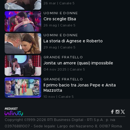
26 mar | Canale 5
UOMINI E DONNE
Ciro sceglie Elisa
26 mag | Canale 5
UOMINI E DONNE
La storia di Agnese e Roberto
29 mag | Canale 5
GRANDE FRATELLO
Jonita: un amore (quasi) impossibile
04 nov 2025 | Canale 5
GRANDE FRATELLO
Il primo bacio tra Jonas Pepe e Anita
Mazzotta
10 nov | Canale 5
Copyright ©1999-2026 RTI Business Digital - RTI S.p.A.: p. iva
03976881007 - Sede legale: Largo del Nazareno 8, 00187 Roma.