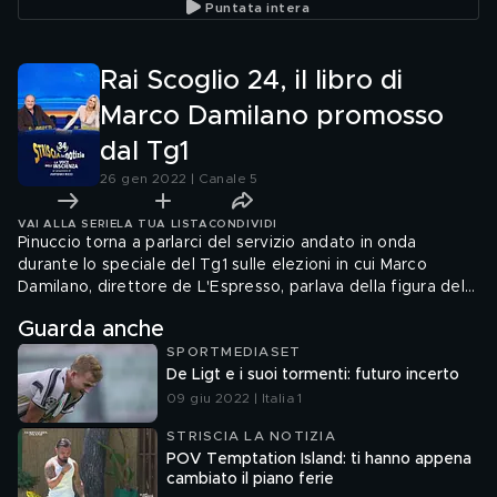
Puntata intera
Rai Scoglio 24, il libro di
Marco Damilano promosso
dal Tg1
26 gen 2022 | Canale 5
VAI ALLA SERIE
LA TUA LISTA
CONDIVIDI
Pinuccio torna a parlarci del servizio andato in onda
durante lo speciale del Tg1 sulle elezioni in cui Marco
Damilano, direttore de L'Espresso, parlava della figura del
Presidente della Repubblica, ma citando intere parti del
Guarda anche
suo libro. Non solo: rientrati in studio, Lucia Annunziata
SPORTMEDIASET
sottovoce, rivela il titolo del volume mentre Monica
De Ligt e i suoi tormenti: futuro incerto
Maggioni ne elogia le qualità. Eppure in Rai vige un
regolamento molto chiaro sulla pubblicità all'interno dei
09 giu 2022 | Italia 1
programmi
STRISCIA LA NOTIZIA
POV Temptation Island: ti hanno appena
cambiato il piano ferie