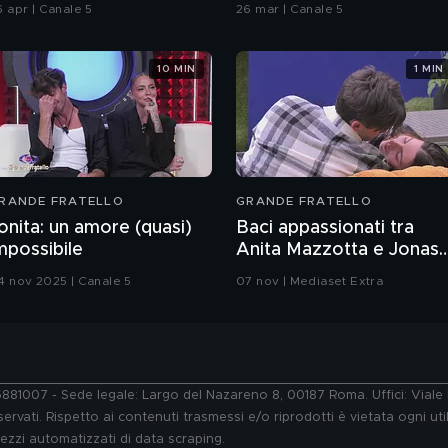
6 apr | Canale 5
26 mar | Canale 5
10 MIN
1 MIN
RANDE FRATELLO
GRANDE FRATELLO
onita: un amore (quasi)
Baci appassionati tra
mpossibile
Anita Mazzotta e Jonas
Pepe
4 nov 2025 | Canale 5
07 nov | Mediaset Extra
76881007 - Sede legale: Largo del Nazareno 8, 00187 Roma. Uffici: Vial
ervati. Rispetto ai contenuti trasmessi e/o riprodotti è vietata ogni uti
 mezzi automatizzati di data scraping.