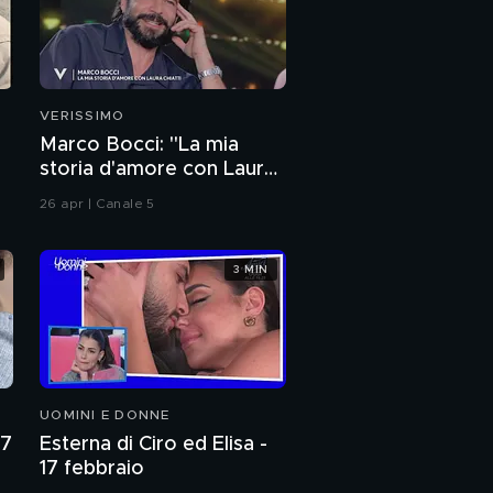
VERISSIMO
a
Marco Bocci: "La mia
storia d'amore con Laura
Chiatti"
26 apr | Canale 5
3 MIN
UOMINI E DONNE
27
Esterna di Ciro ed Elisa -
17 febbraio