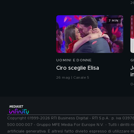
2
7 MIN
UOMINI E DONNE
G
Ciro sceglie Elisa
J
i
26 mag | Canale 5
0
Copyright ©1999-2026 RTI Business Digital - RTI S.p.A.: p. iva 039
500.000.007 - Gruppo MFE Media For Europe N.V. - Tutti i diritti ris
artificiale generativa. È altresì fatto divieto espresso di utilizzare