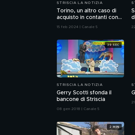
STRISCIA LA NOTIZIA
S
Torino, un altro caso di
S
acquisto in contanti con
d
lo "strappo"
c
15 feb 2024 | Canale 5
2
39 SEC
STRISCIA LA NOTIZIA
S
Gerry Scotti sfonda il
G
bancone di Striscia
2
08 gen 2018 | Canale 5
2 MIN