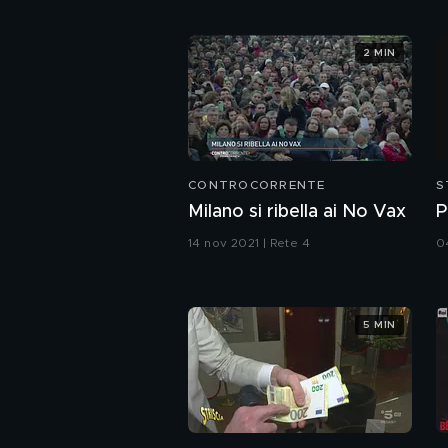
2 MIN
CONTROCORRENTE
S
Milano si ribella ai No Vax
P
14 nov 2021 | Rete 4
0
5 MIN