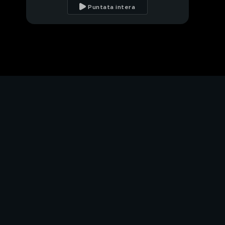
Tg4 viene ancora
Puntata intera
"disturbato" da Emilio
Fede
Anche Lui ha fatto
parte della scuola dei
"taroccamenti"
Tapiro d'oro a Giorgino