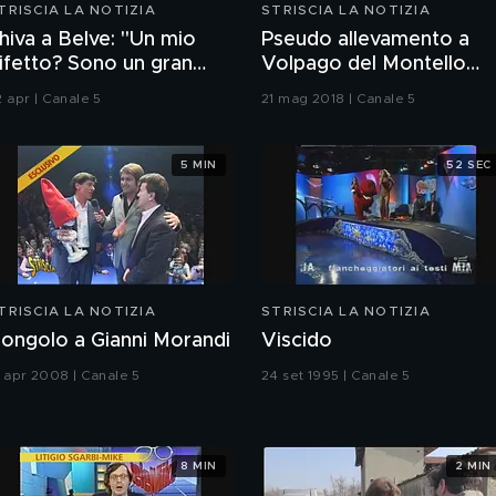
TRISCIA LA NOTIZIA
STRISCIA LA NOTIZIA
hiva a Belve: "Un mio
Pseudo allevamento a
ifetto? Sono un gran
Volpago del Montello
oglione"
(TV)
2 apr | Canale 5
21 mag 2018 | Canale 5
5 MIN
52 SEC
TRISCIA LA NOTIZIA
STRISCIA LA NOTIZIA
ongolo a Gianni Morandi
Viscido
1 apr 2008 | Canale 5
24 set 1995 | Canale 5
8 MIN
2 MIN