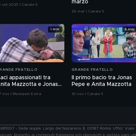
marzo
3 set 2025 | Canale 5
26 mar | Canale 5
1 MIN
5 MIN
RANDE FRATELLO
GRANDE FRATELLO
aci appassionati tra
Il primo bacio tra Jonas
nita Mazzotta e Jonas
Pepe e Anita Mazzotta
epe
7 nov | Mediaset Extra
10 nov | Canale 5
76881007 - Sede legale: Largo del Nazareno 8, 00187 Roma. Uffici: Vial
ervati. Rispetto ai contenuti trasmessi e/o riprodotti è vietata ogni uti