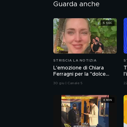
Guarda anche
5 SEC
STRISCIA LA NOTIZIA
S
L'emozione di Chiara
T
Ferragni per la "dolce
l
attesa" di Fedez e la sua
d
30 giu | Canale 5
22
nuova compagna
s
4 MIN