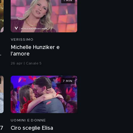
1 MIN
VERISSIMO
Michelle Hunziker e
a
l'amore
26 apr | Canale 5
7 MIN
UOMINI E DONNE
27
Ciro sceglie Elisa