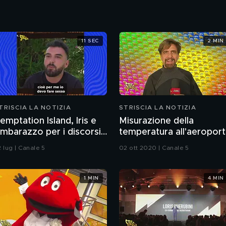
11 SEC
2 MIN
TRISCIA LA NOTIZIA
STRISCIA LA NOTIZIA
emptation Island, Iris e
Misurazione della
'imbarazzo per i discorsi
temperatura all'aeropor
el fidanzato Andrea sul
di Malpensa
 lug | Canale 5
02 ott 2020 | Canale 5
esso
1 MIN
4 MIN