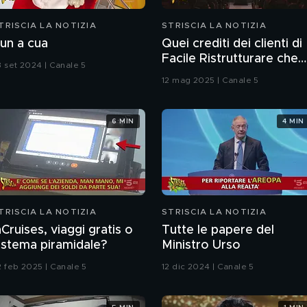
TRISCIA LA NOTIZIA
STRISCIA LA NOTIZIA
un a cua
Quei crediti dei clienti di
Facile Ristrutturare che
3 set 2024 | Canale 5
non esistono nei loro
12 mag 2025 | Canale 5
sistemi informatici
6 MIN
4 MIN
TRISCIA LA NOTIZIA
STRISCIA LA NOTIZIA
nCruises, viaggi gratis o
Tutte le papere del
istema piramidale?
Ministro Urso
2 feb 2025 | Canale 5
12 dic 2024 | Canale 5