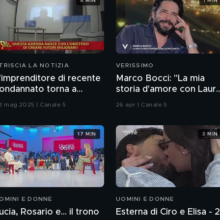
5 MIN
1 MIN
TRISCIA LA NOTIZIA
VERISSIMO
'imprenditore di recente
Marco Bocci: "La mia
ondannato torna a
storia d'amore con Laur
eclutare venditori per
Chiatti"
3 mag 2025 | Canale 5
26 apr | Canale 5
creare futuri milionari"
17 MIN
3 MIN
OMINI E DONNE
UOMINI E DONNE
ucia, Rosario e... il trono
Esterna di Ciro e Elisa - 