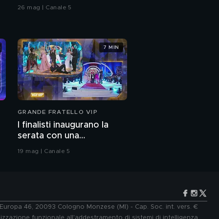
26 mag | Canale 5
7 MIN
GRANDE FRATELLO VIP
I finalisti inaugurano la
serata con una
coreografia
19 mag | Canale 5
e Europa 46, 20093 Cologno Monzese (MI) - Cap. Soc. int. vers. €
lizzazione funzionale all'addestramento di sistemi di intelligenza