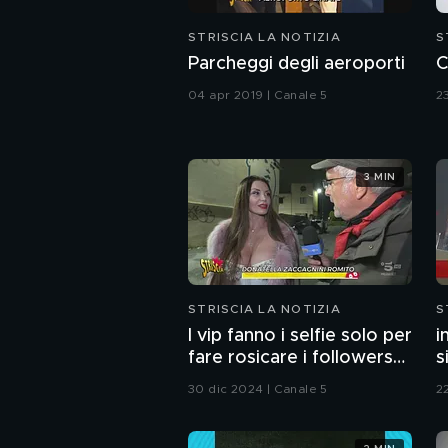
STRISCIA LA NOTIZIA
S
Parcheggi degli aeroporti
C
04 apr 2019 | Canale 5
2
3 MIN
STRISCIA LA NOTIZIA
S
I vip fanno i selfie solo per
i
fare rosicare i followers?
s
Ne è convinto il nostro
30 dic 2024 | Canale 5
2
Enrico Lucci