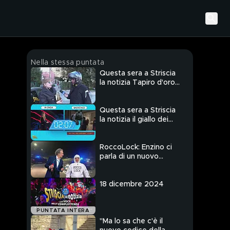
Nella stessa puntata
Questa sera a Striscia
la notizia Tapiro d'oro
a Milly Carlucci per il
pasticciaccio del "caso
Mariotto"
Questa sera a Striscia
la notizia il giallo dei
"vaffa" di Mammucari a
Belve
RoccoLock: Enzino ci
parla di un nuovo
"dispositivo" per
misurare il grado
alcolemico
18 dicembre 2024
PUNTATA INTERA
"Ma lo sa che c'è il