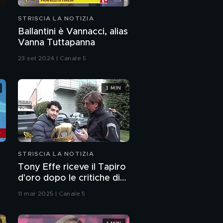
STRISCIA LA NOTIZIA
Ballantini è Vannacci, alias
Vanna Tuttapanna
23 set 2024 | Canale 5
3 MIN
STRISCIA LA NOTIZIA
Tony Effe riceve il Tapiro
d'oro dopo le critiche di
Valerio Scanu sulle sue
11 mar 2025 | Canale 5
doti canore