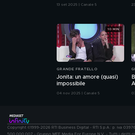
13 set 2025 | Canale 5
2
10 MIN
GRANDE FRATELLO
G
Jonita: un amore (quasi)
B
impossibile
A
P
04 nov 2025 | Canale 5
0
Copyright ©1999-2026 RTI Business Digital - RTI S.p.A.: p. iva 039
500.000.007 - Gruppo MFE Media For Europe N.V. - Tutti i diritti ris