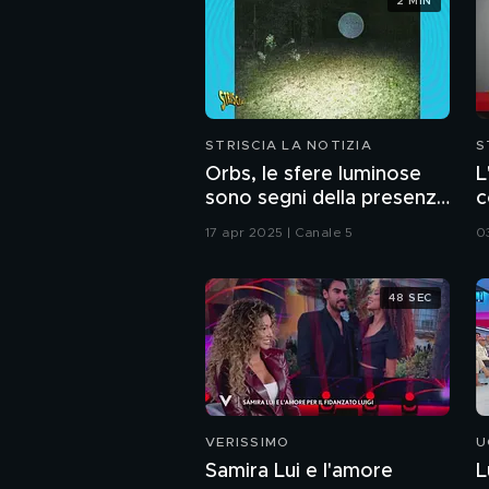
2 MIN
STRISCIA LA NOTIZIA
S
Orbs, le sfere luminose
L
sono segni della presenza
c
di esseri
r
17 apr 2025 | Canale 5
0
extradimensionali?
"
48 SEC
VERISSIMO
U
Samira Lui e l'amore
L