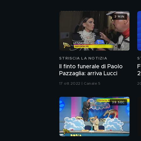
3 MIN
STRISCIA LA NOTIZIA
S
Il finto funerale di Paolo
F
Pazzaglia: arriva Lucci
2
n
17 ott 2022 | Canale 5
2
c
m
39 SEC