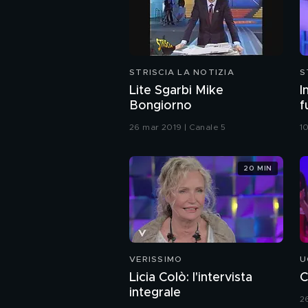
STRISCIA LA NOTIZIA
S
Lite Sgarbi Mike
I
Bongiorno
f
26 mar 2019 | Canale 5
1
20 MIN
VERISSIMO
U
Licia Colò: l'intervista
C
integrale
2