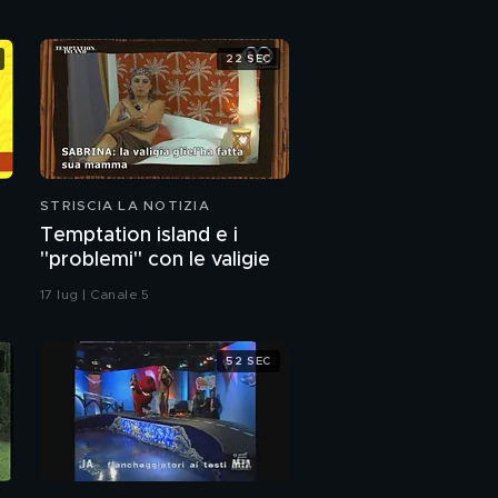
Tapiri alla Juventus
22 SEC
Sorelle Parodi: il promo
di Domenica In
STRISCIA LA NOTIZIA
Striscia lo striscione,
bisognino a bordo
Temptation island e i
campo
"problemi" con le valigie
17 lug | Canale 5
52 SEC