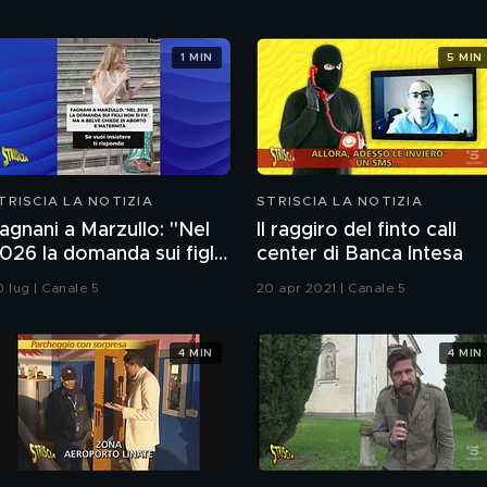
1 MIN
5 MIN
TRISCIA LA NOTIZIA
STRISCIA LA NOTIZIA
agnani a Marzullo: "Nel
Il raggiro del finto call
026 la domanda sui figli
center di Banca Intesa
on si fa". Ma a Belve
0 lug | Canale 5
20 apr 2021 | Canale 5
hiede di aborto e
aternità
4 MIN
4 MIN