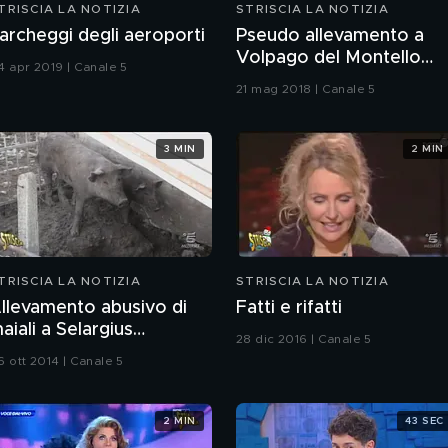
TRISCIA LA NOTIZIA
STRISCIA LA NOTIZIA
archeggi degli aeroporti
Pseudo allevamento a
Volpago del Montello
4 apr 2019 | Canale 5
(TV)
21 mag 2018 | Canale 5
3 MIN
2 MIN
TRISCIA LA NOTIZIA
STRISCIA LA NOTIZIA
llevamento abusivo di
Fatti e rifatti
aiali a Selargius
28 dic 2016 | Canale 5
Cagliari)
6 ott 2014 | Canale 5
2 MIN
43 SEC