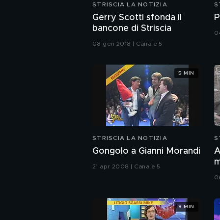
STRISCIA LA NOTIZIA
S
Gerry Scotti sfonda il
P
bancone di Striscia
0
08 gen 2018 | Canale 5
5 MIN
STRISCIA LA NOTIZIA
S
Gongolo a Gianni Morandi
A
m
21 apr 2008 | Canale 5
(
0
8 MIN