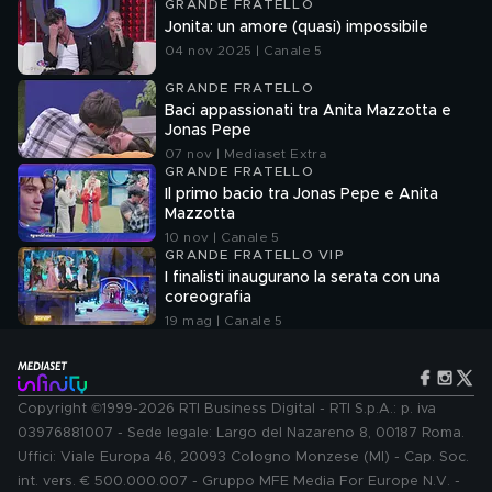
GRANDE FRATELLO
Jonita: un amore (quasi) impossibile
04 nov 2025 | Canale 5
GRANDE FRATELLO
Baci appassionati tra Anita Mazzotta e
Jonas Pepe
07 nov | Mediaset Extra
GRANDE FRATELLO
Il primo bacio tra Jonas Pepe e Anita
Mazzotta
10 nov | Canale 5
GRANDE FRATELLO VIP
I finalisti inaugurano la serata con una
coreografia
19 mag | Canale 5
Copyright ©1999-2026 RTI Business Digital - RTI S.p.A.: p. iva
03976881007 - Sede legale: Largo del Nazareno 8, 00187 Roma.
Uffici: Viale Europa 46, 20093 Cologno Monzese (MI) - Cap. Soc.
int. vers. € 500.000.007 - Gruppo MFE Media For Europe N.V. -