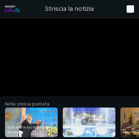
Striscia la notizia
Nella stessa puntata
Entrata in studio di Ezio e
Unstoppable -
Michelle
E.S.Posthumus
Ritorno 