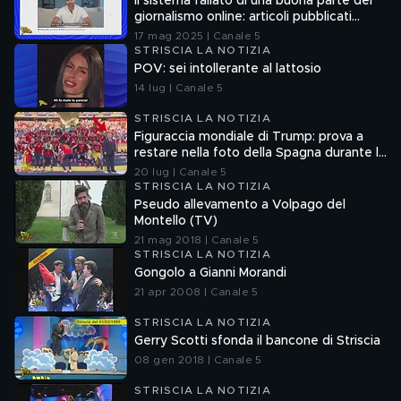
Il sistema fallato di una buona parte del
giornalismo online: articoli pubblicati
senza la verifica delle fonti
17 mag 2025 | Canale 5
STRISCIA LA NOTIZIA
POV: sei intollerante al lattosio
14 lug | Canale 5
STRISCIA LA NOTIZIA
Figuraccia mondiale di Trump: prova a
restare nella foto della Spagna durante la
premiazione
20 lug | Canale 5
STRISCIA LA NOTIZIA
Pseudo allevamento a Volpago del
Montello (TV)
21 mag 2018 | Canale 5
STRISCIA LA NOTIZIA
Gongolo a Gianni Morandi
21 apr 2008 | Canale 5
STRISCIA LA NOTIZIA
Gerry Scotti sfonda il bancone di Striscia
08 gen 2018 | Canale 5
STRISCIA LA NOTIZIA