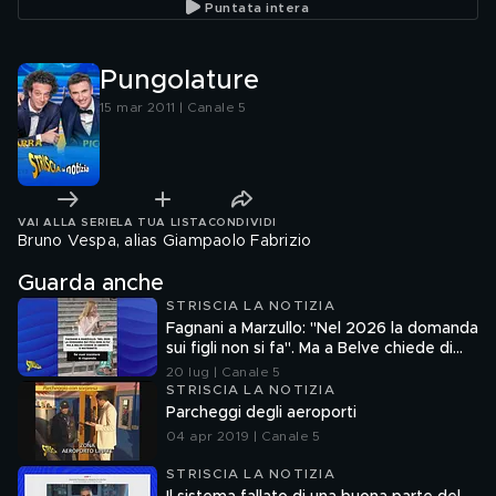
Puntata intera
Pungolature
15 mar 2011 | Canale 5
VAI ALLA SERIE
LA TUA LISTA
CONDIVIDI
Bruno Vespa, alias Giampaolo Fabrizio
Guarda anche
STRISCIA LA NOTIZIA
Fagnani a Marzullo: "Nel 2026 la domanda
sui figli non si fa". Ma a Belve chiede di
aborto e maternità
20 lug | Canale 5
STRISCIA LA NOTIZIA
Parcheggi degli aeroporti
04 apr 2019 | Canale 5
STRISCIA LA NOTIZIA