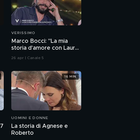
VERISSIMO
Marco Bocci: "La mia
storia d'amore con Laura
Chiatti"
26 apr | Canale 5
16 MIN
UOMINI E DONNE
27
La storia di Agnese e
Roberto