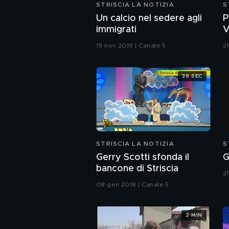
STRISCIA LA NOTIZIA
S
Un calcio nel sedere agli
P
immigrati
V
(
19 nov 2019 | Canale 5
2
39 SEC
STRISCIA LA NOTIZIA
S
Gerry Scotti sfonda il
G
bancone di Striscia
2
08 gen 2018 | Canale 5
2 MIN