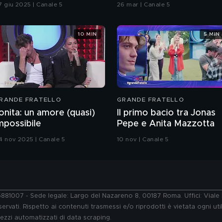
7 giu 2025 | Canale 5
26 mar | Canale 5
10 MIN
5 MIN
RANDE FRATELLO
GRANDE FRATELLO
onita: un amore (quasi)
Il primo bacio tra Jonas
mpossibile
Pepe e Anita Mazzotta
4 nov 2025 | Canale 5
10 nov | Canale 5
76881007 - Sede legale: Largo del Nazareno 8, 00187 Roma. Uffici: Vial
ervati. Rispetto ai contenuti trasmessi e/o riprodotti è vietata ogni uti
 mezzi automatizzati di data scraping.