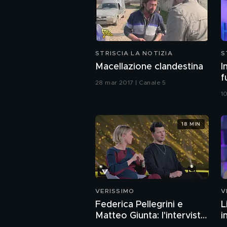
STRISCIA LA NOTIZIA
S
Macellazione clandestina
I
f
28 mar 2017 | Canale 5
1
18 MIN
VERISSIMO
V
Federica Pellegrini e
L
Matteo Giunta: l'intervista
i