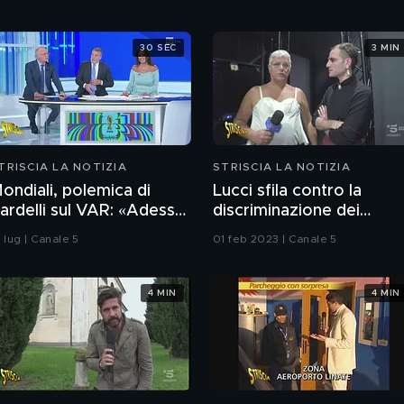
30 SEC
3 MIN
TRISCIA LA NOTIZIA
STRISCIA LA NOTIZIA
ondiali, polemica di
Lucci sfila contro la
ardelli sul VAR: «Adesso
discriminazione dei
'è ma è peggio». Lo
capezzoli femminili
 lug | Canale 5
01 feb 2023 | Canale 5
cappellotto di
ellingham a Barco
4 MIN
4 MIN