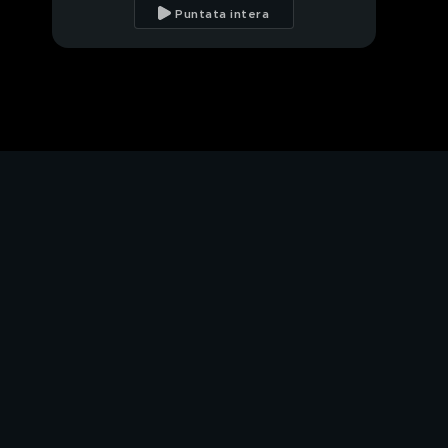
Telelombardia
Puntata intera
L'aspirante Velina al Gf
Un caso 'trasversale'
Pubblicità occulta e
listino prezzi
Fatti e rifatti
PROSSIMO VIDEO