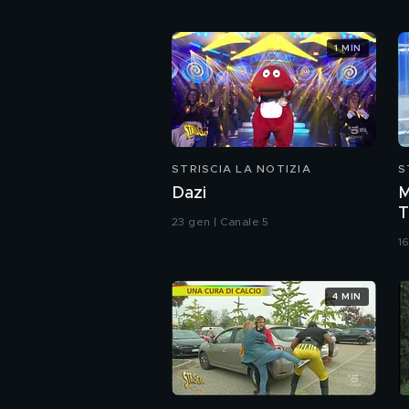
1 MIN
STRISCIA LA NOTIZIA
S
Dazi
M
T
23 gen | Canale 5
c
16
s
B
4 MIN