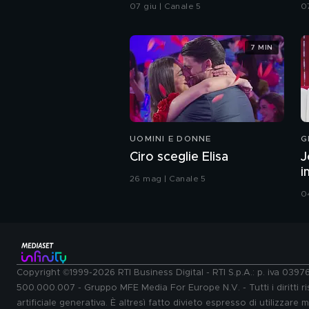
integrale
07 giu | Canale 5
0
7 MIN
UOMINI E DONNE
G
Ciro sceglie Elisa
J
i
26 mag | Canale 5
0
Copyright ©1999-2026 RTI Business Digital - RTI S.p.A.: p. iva 039
500.000.007 - Gruppo MFE Media For Europe N.V. - Tutti i diritti ris
artificiale generativa. È altresì fatto divieto espresso di utilizzare