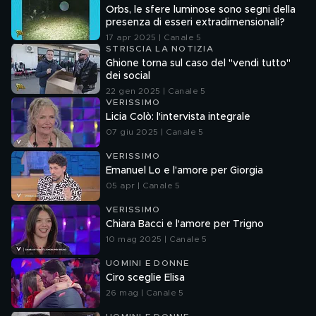
Orbs, le sfere luminose sono segni della
presenza di esseri extradimensionali?
17 apr 2025 | Canale 5
STRISCIA LA NOTIZIA
Ghione torna sul caso del "vendi tutto"
dei social
22 gen 2025 | Canale 5
VERISSIMO
Licia Colò: l'intervista integrale
07 giu 2025 | Canale 5
VERISSIMO
Emanuel Lo e l'amore per Giorgia
05 apr | Canale 5
VERISSIMO
Chiara Bacci e l'amore per Trigno
10 mag 2025 | Canale 5
UOMINI E DONNE
Ciro sceglie Elisa
26 mag | Canale 5