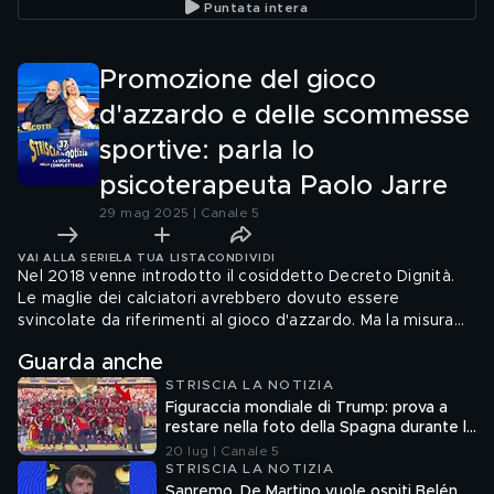
Puntata intera
si trasformava in Donald
dalle orecchie mobili
riceve d
Trump?
asciugac
Promozione del gioco
d'azzardo e delle scommesse
sportive: parla lo
psicoterapeuta Paolo Jarre
29 mag 2025 | Canale 5
VAI ALLA SERIE
LA TUA LISTA
CONDIVIDI
Nel 2018 venne introdotto il cosiddetto Decreto Dignità.
Le maglie dei calciatori avrebbero dovuto essere
svincolate da riferimenti al gioco d'azzardo. Ma la misura
ha avuto vita breve. Oggi «tutto diventa ammissibile».
Guarda anche
Moreno Morello a Torino intervista Paolo Jarre,
STRISCIA LA NOTIZIA
psicoterapeuta: ora imperversa il «marketing etico
Figuraccia mondiale di Trump: prova a
apparente: si finge di voler promuovere limiti e
restare nella foto della Spagna durante la
consapevolezza ma in realtà si promuove il prodotto, cioè i
premiazione
20 lug | Canale 5
siti per le scommesse»
STRISCIA LA NOTIZIA
Sanremo, De Martino vuole ospiti Belén