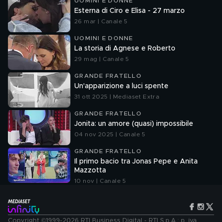
UOMINI E DONNE
Esterna di Ciro e Elisa - 27 marzo
26 mar | Canale 5
UOMINI E DONNE
La storia di Agnese e Roberto
29 mag | Canale 5
GRANDE FRATELLO
Un'apparizione a luci spente
31 ott 2025 | Mediaset Extra
GRANDE FRATELLO
Jonita: un amore (quasi) impossibile
04 nov 2025 | Canale 5
GRANDE FRATELLO
Il primo bacio tra Jonas Pepe e Anita
Mazzotta
10 nov | Canale 5
Copyright ©1999-2026 RTI Business Digital - RTI S.p.A.: p. iva