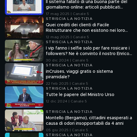
Il sistema fallato di una buona parte del
giornalismo online: articoli pubblicati
senza la verifica delle fonti
17 mag 2025 | Canale 5
STRISCIA LA NOTIZIA
Quei crediti dei clienti di Facile
Ristrutturare che non esistono nei loro
sistemi informatici
12 mag 2025 | Canale 5
STRISCIA LA NOTIZIA
I vip fanno i selfie solo per fare rosicare i
followers? Ne è convinto il nostro Enrico
Lucci
30 dic 2024 | Canale 5
STRISCIA LA NOTIZIA
inCruises, viaggi gratis o sistema
piramidale?
22 feb 2025 | Canale 5
STRISCIA LA NOTIZIA
Tutte le papere del Ministro Urso
12 dic 2024 | Canale 5
STRISCIA LA NOTIZIA
Montello (Bergamo), cittadini esasperati a
causa di odori insopportabili da 4 anni
05 giu 2025 | Canale 5
STRISCIA LA NOTIZIA