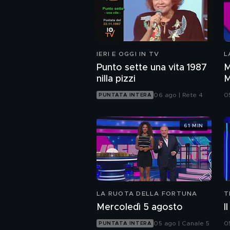
IERI E OGGI IN TV
L
Punto sette una vita 1987
M
nilla pizzi
M
06 ago | Rete 4
0
PUNTATA INTERA
61 MIN
LA RUOTA DELLA FORTUNA
T
Mercoledì 5 agosto
I
05 ago | Canale 5
0
PUNTATA INTERA