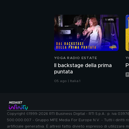
1 MIN
YOGA RADIO ESTATE
Y
Il backstage della prima
P
puntata
P
05 ago | Italia 1
Copyright ©1999-2026 RTI Business Digital - RTI S.p.A.: p. iva 039
500.000.007 - Gruppo MFE Media For Europe N.V. - Tutti i diritti ris
artificiale generativa. È altresì fatto divieto espresso di utilizzare