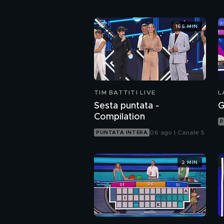
166 MIN
TIM BATTITI LIVE
L
Sesta puntata -
G
Compilation
P
06 ago | Canale 5
PUNTATA INTERA
2 MIN