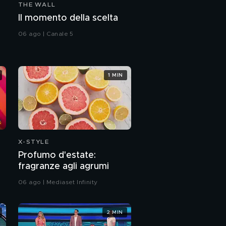
THE WALL
Il momento della scelta
06 ago | Canale 5
1 MIN
X-STYLE
Profumo d'estate:
fragranze agli agrumi
06 ago | Mediaset Infinity
2 MIN