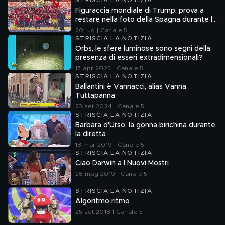
STRISCIA LA NOTIZIA
Figuraccia mondiale di Trump: prova a
restare nella foto della Spagna durante la
premiazione
20 lug | Canale 5
STRISCIA LA NOTIZIA
Orbs, le sfere luminose sono segni della
presenza di esseri extradimensionali?
17 apr 2025 | Canale 5
STRISCIA LA NOTIZIA
Ballantini è Vannacci, alias Vanna
Tuttapanna
23 set 2024 | Canale 5
STRISCIA LA NOTIZIA
Barbara d'Urso, la gonna birichina durante
la diretta
18 mar 2019 | Canale 5
STRISCIA LA NOTIZIA
Ciao Darwin a I Nuovi Mostri
28 mag 2019 | Canale 5
STRISCIA LA NOTIZIA
Algoritmo ritmo
25 set 2018 | Canale 5