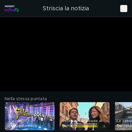
Striscia la notizia
Nella stessa puntata
Conte per le strade di
Le cons
Striscia tra poco
Roma
Darsena