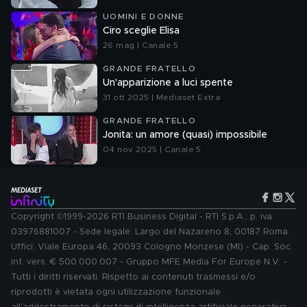
UOMINI E DONNE
Ciro sceglie Elisa
26 mag | Canale 5
GRANDE FRATELLO
Un'apparizione a luci spente
31 ott 2025 | Mediaset Extra
GRANDE FRATELLO
Jonita: un amore (quasi) impossibile
04 nov 2025 | Canale 5
Copyright ©1999-2026 RTI Business Digital - RTI S.p.A.: p. iva
03976881007 - Sede legale: Largo del Nazareno 8, 00187 Roma.
Uffici: Viale Europa 46, 20093 Cologno Monzese (MI) - Cap. Soc.
int. vers. € 500.000.007 - Gruppo MFE Media For Europe N.V. -
Tutti i diritti riservati. Rispetto ai contenuti trasmessi e/o
riprodotti è vietata ogni utilizzazione funzionale