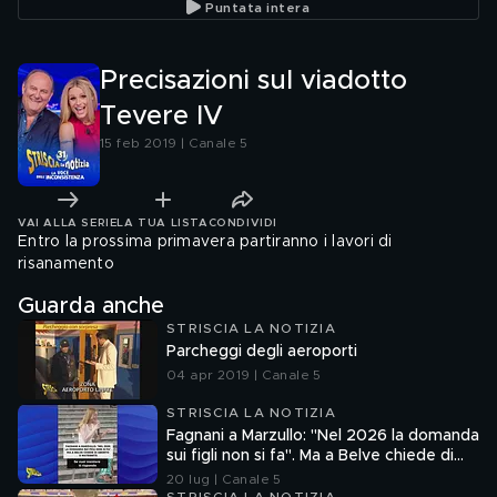
Puntata intera
Precisazioni sul viadotto
Tevere IV
15 feb 2019 | Canale 5
VAI ALLA SERIE
LA TUA LISTA
CONDIVIDI
Entro la prossima primavera partiranno i lavori di
risanamento
Guarda anche
STRISCIA LA NOTIZIA
Parcheggi degli aeroporti
04 apr 2019 | Canale 5
STRISCIA LA NOTIZIA
Fagnani a Marzullo: "Nel 2026 la domanda
sui figli non si fa". Ma a Belve chiede di
aborto e maternità
20 lug | Canale 5