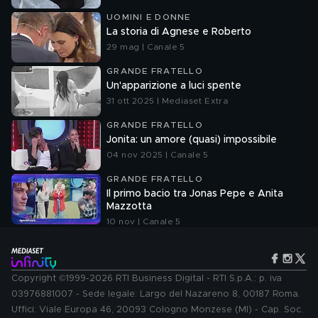
UOMINI E DONNE
La storia di Agnese e Roberto
29 mag | Canale 5
GRANDE FRATELLO
Un'apparizione a luci spente
31 ott 2025 | Mediaset Extra
GRANDE FRATELLO
Jonita: un amore (quasi) impossibile
04 nov 2025 | Canale 5
GRANDE FRATELLO
Il primo bacio tra Jonas Pepe e Anita
Mazzotta
10 nov | Canale 5
Copyright ©1999-2026 RTI Business Digital - RTI S.p.A.: p. iva
03976881007 - Sede legale: Largo del Nazareno 8, 00187 Roma.
Uffici: Viale Europa 46, 20093 Cologno Monzese (MI) - Cap. Soc.