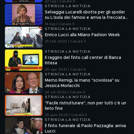
22 lug | Canale 5
STRISCIA LA NOTIZIA
Selvaggia Lucarelli sbotta per gli spoiler
su L'isola dei famosi e arriva la frecciata
di Fedez
14 lug | Canale 5
STRISCIA LA NOTIZIA
Enrico Lucci alla Milano Fashion Week
25 feb 2022 | Canale 5
STRISCIA LA NOTIZIA
Il raggiro del finto call center di Banca
Intesa
20 apr 2021 | Canale 5
STRISCIA LA NOTIZIA
Memo Remigi, la mano "scivolosa" su
Jessica Morlacchi
26 ott 2022 | Canale 5
STRISCIA LA NOTIZIA
"Facile ristrutturare", non per tutti c'è un
lieto fine
25 gen 2023 | Canale 5
STRISCIA LA NOTIZIA
Il finto funerale di Paolo Pazzaglia: arriva
Lucci