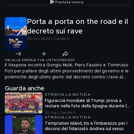
Puntata intera
Porta a porta on the road e il
decreto sui rave
03 nov 2022 | Canale 5
VAI ALLA SERIE
LA TUA LISTA
CONDIVIDI
Il Vespone incontra Giorgio Mulé, Piero Fassino e Tommaso
Foti per parlare degli ultimi provvedimenti del governo e le
polemiche degli ultimi giorni: dal decreto contro i rave al
tetto di 10mila euro sul contante
Guarda anche
STRISCIA LA NOTIZIA
Figuraccia mondiale di Trump: prova a
restare nella foto della Spagna durante la
premiazione
20 lug | Canale 5
STRISCIA LA NOTIZIA
Temptation Island, Iris e l'imbarazzo per i
discorsi del fidanzato Andrea sul sesso