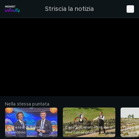
Striscia la notizia
Nella stessa puntata
Ingresso di Salvo e
Case popolari ultimate e
Parco a
Valentino
mai consegnate
abbando
(CS)