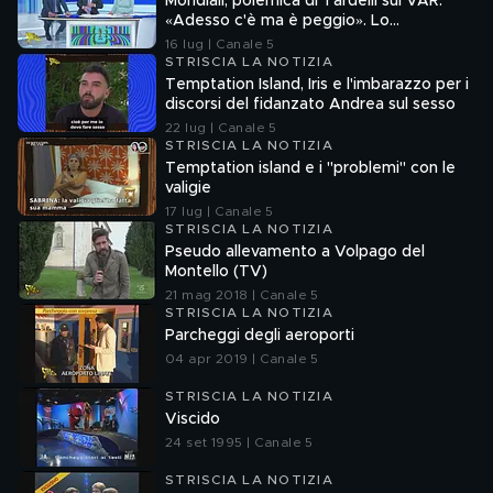
Mondiali, polemica di Tardelli sul VAR:
«Adesso c'è ma è peggio». Lo
scappellotto di Bellingham a Barco
16 lug | Canale 5
STRISCIA LA NOTIZIA
Temptation Island, Iris e l'imbarazzo per i
discorsi del fidanzato Andrea sul sesso
22 lug | Canale 5
STRISCIA LA NOTIZIA
Temptation island e i "problemi" con le
valigie
17 lug | Canale 5
STRISCIA LA NOTIZIA
Pseudo allevamento a Volpago del
Montello (TV)
21 mag 2018 | Canale 5
STRISCIA LA NOTIZIA
Parcheggi degli aeroporti
04 apr 2019 | Canale 5
STRISCIA LA NOTIZIA
Viscido
24 set 1995 | Canale 5
STRISCIA LA NOTIZIA