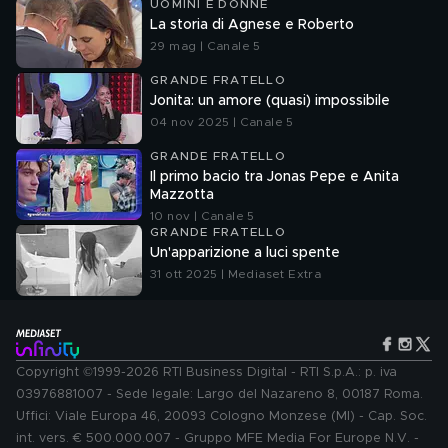
UOMINI E DONNE
La storia di Agnese e Roberto
29 mag | Canale 5
GRANDE FRATELLO
Jonita: un amore (quasi) impossibile
04 nov 2025 | Canale 5
GRANDE FRATELLO
Il primo bacio tra Jonas Pepe e Anita
Mazzotta
10 nov | Canale 5
GRANDE FRATELLO
Un'apparizione a luci spente
31 ott 2025 | Mediaset Extra
Copyright ©1999-2026 RTI Business Digital - RTI S.p.A.: p. iva
03976881007 - Sede legale: Largo del Nazareno 8, 00187 Roma.
Uffici: Viale Europa 46, 20093 Cologno Monzese (MI) - Cap. Soc.
int. vers. € 500.000.007 - Gruppo MFE Media For Europe N.V. -