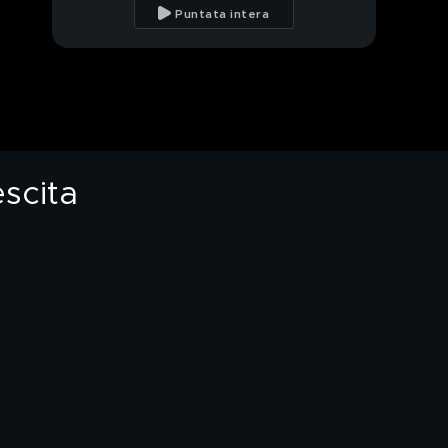
Puntata intera
Tapiro a Franco Fiorito,
detto Er Batman
PIL, un cane con
importanti
prospettive di
crescita
escita