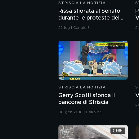
STRISCIA LA NOTIZIA
S
Rissa sfiorata al Senato
P
durante le proteste del
V
M5S sul caso Delmastro
(
22 lug | Canale 5
2
39 SEC
STRISCIA LA NOTIZIA
S
Gerry Scotti sfonda il
V
bancone di Striscia
2
08 gen 2018 | Canale 5
3 MIN