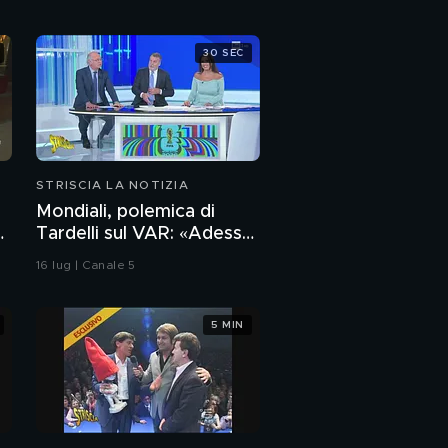
30 SEC
STRISCIA LA NOTIZIA
Mondiali, polemica di
Tardelli sul VAR: «Adesso
c'è ma è peggio». Lo
16 lug | Canale 5
scappellotto di
Bellingham a Barco
5 MIN