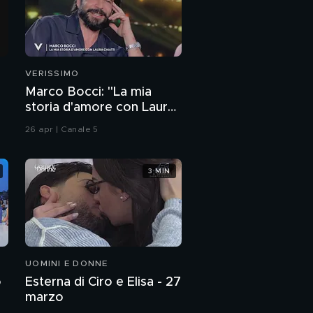
VERISSIMO
Marco Bocci: "La mia
storia d'amore con Laura
Chiatti"
26 apr | Canale 5
3 MIN
UOMINI E DONNE
o
Esterna di Ciro e Elisa - 27
marzo