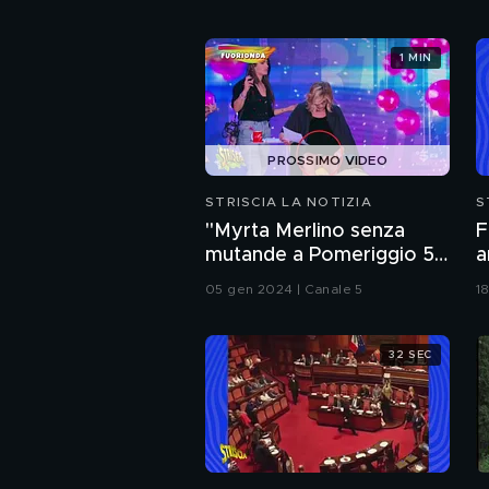
1 MIN
PROSSIMO VIDEO
STRISCIA LA NOTIZIA
S
"Myrta Merlino senza
F
mutande a Pomeriggio 5".
a
Sarà vero? La risposta è
r
05 gen 2024 | Canale 5
18
nel fuorionda
32 SEC