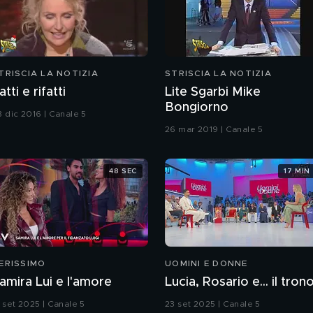
TRISCIA LA NOTIZIA
STRISCIA LA NOTIZIA
atti e rifatti
Lite Sgarbi Mike
Bongiorno
8 dic 2016 | Canale 5
26 mar 2019 | Canale 5
48 SEC
17 MIN
ERISSIMO
UOMINI E DONNE
amira Lui e l'amore
Lucia, Rosario e... il tron
3 set 2025 | Canale 5
23 set 2025 | Canale 5