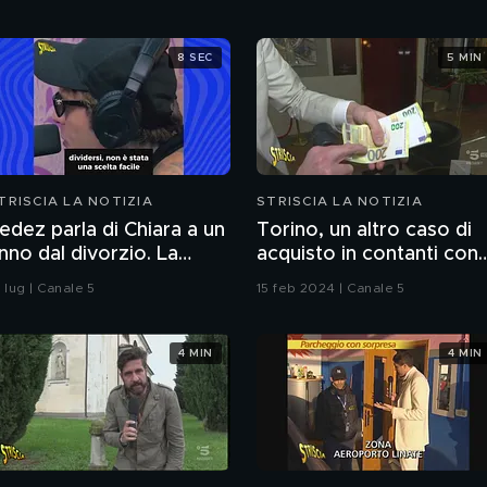
8 SEC
5 MIN
TRISCIA LA NOTIZIA
STRISCIA LA NOTIZIA
edez parla di Chiara a un
Torino, un altro caso di
nno dal divorzio. La
acquisto in contanti con
eazione della Ferragni
lo "strappo"
 lug | Canale 5
15 feb 2024 | Canale 5
4 MIN
4 MIN