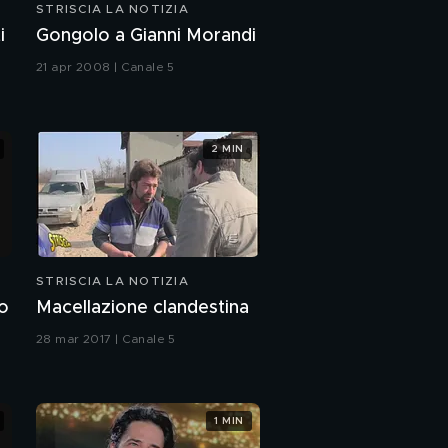
STRISCIA LA NOTIZIA
i
Gongolo a Gianni Morandi
21 apr 2008 | Canale 5
2 MIN
STRISCIA LA NOTIZIA
no
Macellazione clandestina
28 mar 2017 | Canale 5
1 MIN