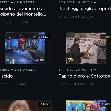
TRISCIA LA NOTIZIA
STRISCIA LA NOTIZIA
seudo allevamento a
Parcheggi degli aeroport
olpago del Montello
04 apr 2019 | Canale 5
TV)
1 mag 2018 | Canale 5
52 SEC
4 MIN
TRISCIA LA NOTIZIA
STRISCIA LA NOTIZIA
iscido
Tapiro d'oro ai Sottoto
4 set 1995 | Canale 5
01 mar 2001 | Canale 5
2 MIN
8 MIN