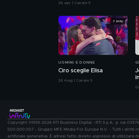
26 apr | Canale 5
7 MIN
UOMINI E DONNE
G
Ciro sceglie Elisa
J
i
26 mag | Canale 5
0
Copyright ©1999-2026 RTI Business Digital - RTI S.p.A.: p. iva 039
500.000.007 - Gruppo MFE Media For Europe N.V. - Tutti i diritti ris
artificiale generativa. È altresì fatto divieto espresso di utilizzare