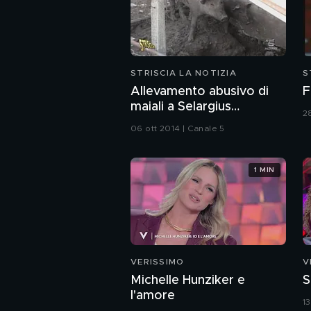
STRISCIA LA NOTIZIA
S
Allevamento abusivo di
F
maiali a Selargius
2
(Cagliari)
06 ott 2014 | Canale 5
1 MIN
VERISSIMO
V
Michelle Hunziker e
S
l'amore
1