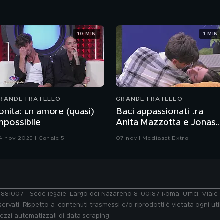
10 MIN
1 MIN
RANDE FRATELLO
GRANDE FRATELLO
onita: un amore (quasi)
Baci appassionati tra
mpossibile
Anita Mazzotta e Jonas
Pepe
4 nov 2025 | Canale 5
07 nov | Mediaset Extra
76881007 - Sede legale: Largo del Nazareno 8, 00187 Roma. Uffici: Vial
ervati. Rispetto ai contenuti trasmessi e/o riprodotti è vietata ogni uti
 mezzi automatizzati di data scraping.