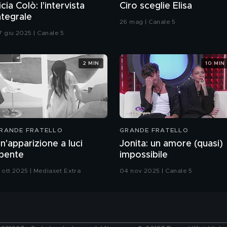
icia Colò: l'intervista
Ciro sceglie Elisa
ntegrale
26 mag | Canale 5
7 giu 2025 | Canale 5
2 MIN
10 MIN
RANDE FRATELLO
GRANDE FRATELLO
n'apparizione a luci
Jonita: un amore (quasi)
pente
impossibile
1 ott 2025 | Mediaset Extra
04 nov 2025 | Canale 5