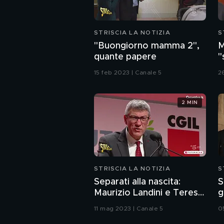
STRISCIA LA NOTIZIA
S
"Buongiorno mamma 2",
M
quante papere
"
M
15 feb 2023 | Canale 5
2
2 MIN
STRISCIA LA NOTIZIA
S
Separati alla nascita:
S
Maurizio Landini e Teresa
g
dei Legnanesi
p
11 mag 2023 | Canale 5
0