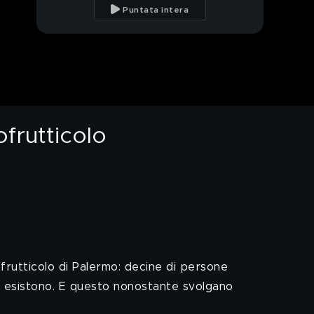
lavoro, nuovo scandalo
Puntata intera
in Rai
Spaccatura di Forza
Italia in Sicilia
Spetteguless, il
compleanno di Re
Carlo e gli altri gossip
della settimana
ofrutticolo
Romiteide: Attilio
Romita dal Tg1 al GF
Vip
Falsa beneficenza, la
trappola dei finti
sordomuti
Palermo, i lavoratori
invisibili del mercato
ofrutticolo di Palermo: decine di persone
ortofrutticolo
on esistono. E questo nonostante svolgano
Macchine bloccate a
Milano, l'interferenza