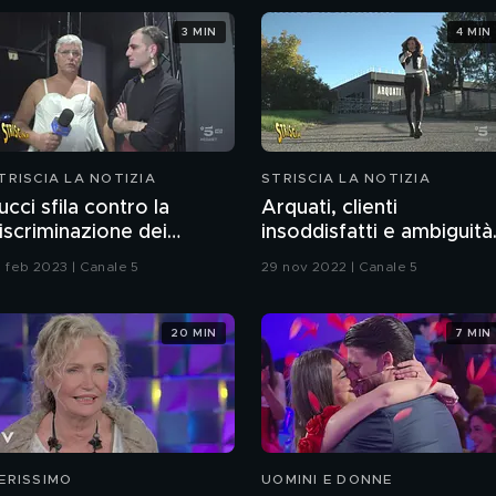
3 MIN
4 MIN
TRISCIA LA NOTIZIA
STRISCIA LA NOTIZIA
ucci sfila contro la
Arquati, clienti
iscriminazione dei
insoddisfatti e ambiguità
apezzoli femminili
con le finanziarie
1 feb 2023 | Canale 5
29 nov 2022 | Canale 5
20 MIN
7 MIN
ERISSIMO
UOMINI E DONNE