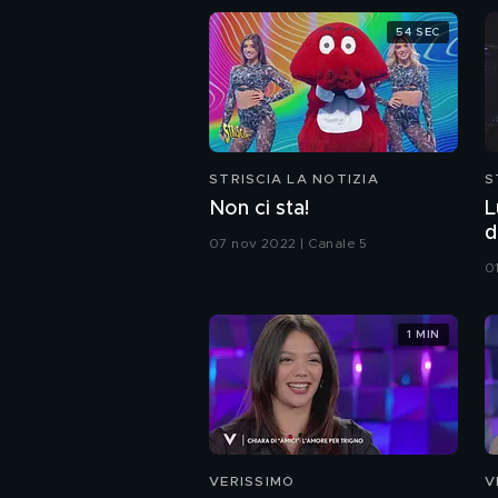
54 SEC
STRISCIA LA NOTIZIA
S
Non ci sta!
L
d
07 nov 2022 | Canale 5
c
0
1 MIN
VERISSIMO
V