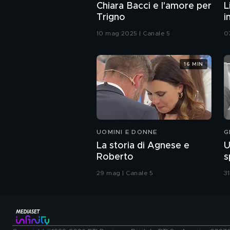
Chiara Bacci e l'amore per
L
Trigno
i
10 mag 2025 | Canale 5
0
16 MIN
UOMINI E DONNE
G
La storia di Agnese e
U
Roberto
s
29 mag | Canale 5
3