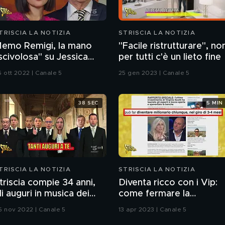
TRISCIA LA NOTIZIA
STRISCIA LA NOTIZIA
emo Remigi, la mano
"Facile ristrutturare", no
scivolosa" su Jessica
per tutti c'è un lieto fine
orlacchi
6 ott 2022 | Canale 5
25 gen 2023 | Canale 5
38 SEC
5 MIN
TRISCIA LA NOTIZIA
STRISCIA LA NOTIZIA
triscia compie 34 anni,
Diventa ricco con i Vip:
li auguri in musica dei
come fermare la
olitici
pubblicità ingannevole
5 nov 2022 | Canale 5
13 apr 2023 | Canale 5