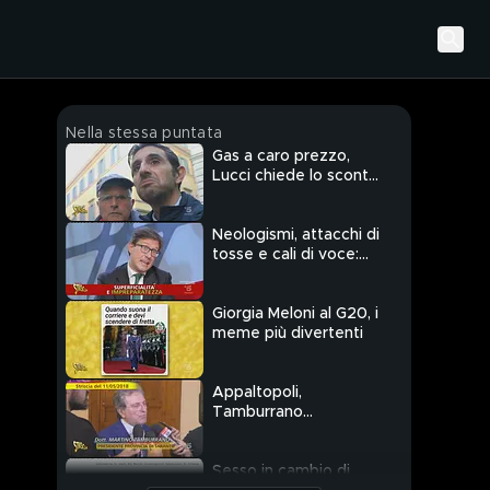
Nella stessa puntata
Gas a caro prezzo,
Lucci chiede lo sconto
agli USA
Neologismi, attacchi di
tosse e cali di voce:
gaffe ed errori in tv
Giorgia Meloni al G20, i
meme più divertenti
Appaltopoli,
Tamburrano
condannato a 9 anni e
6 mesi
Sesso in cambio di