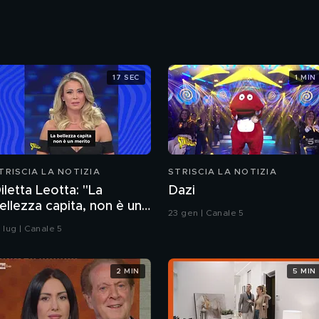
17 SEC
1 MIN
TRISCIA LA NOTIZIA
STRISCIA LA NOTIZIA
iletta Leotta: "La
Dazi
ellezza capita, non è un
23 gen | Canale 5
erito". Ecco la risposta
 lug | Canale 5
i Paola Ferrari
2 MIN
5 MIN