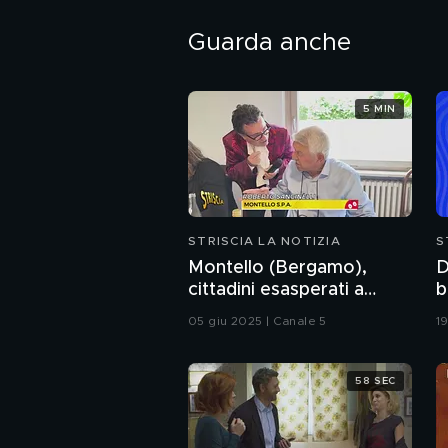
Guarda anche
5 MIN
STRISCIA LA NOTIZIA
S
Montello (Bergamo),
D
cittadini esasperati a
b
causa di odori
m
05 giu 2025 | Canale 5
19
insopportabili da 4 anni
d
58 SEC