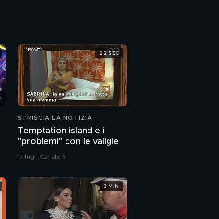
della gru
PROSSIMO VIDEO
Ilary Blasi furiosa con
Tiberio Timperi
22 SEC
Cartelli e concorrenza
spietata
Porta a porta on the
road, Meloni al G20 e i
drammi di Letta
STRISCIA LA NOTIZIA
Temptation island e i
"problemi" con le valigie
17 lug | Canale 5
3 MIN