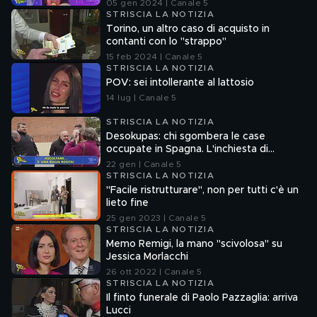
nel fuorionda
05 gen 2024 | Canale 5
STRISCIA LA NOTIZIA
Torino, un altro caso di acquisto in
contanti con lo "strappo"
15 feb 2024 | Canale 5
STRISCIA LA NOTIZIA
POV: sei intollerante al lattosio
14 lug | Canale 5
STRISCIA LA NOTIZIA
Desokupas: chi sgombera le case
occupate in Spagna. L'inchiesta di
Francesco Mazza
22 gen | Canale 5
STRISCIA LA NOTIZIA
"Facile ristrutturare", non per tutti c'è un
lieto fine
25 gen 2023 | Canale 5
STRISCIA LA NOTIZIA
Memo Remigi, la mano "scivolosa" su
Jessica Morlacchi
26 ott 2022 | Canale 5
STRISCIA LA NOTIZIA
Il finto funerale di Paolo Pazzaglia: arriva
Lucci