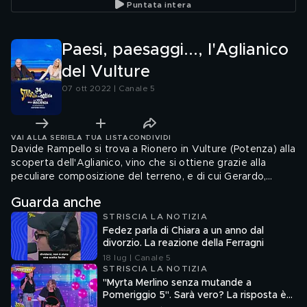
Puntata intera
Paesi, paesaggi..., l'Aglianico
del Vulture
07 ott 2022 | Canale 5
VAI ALLA SERIE
LA TUA LISTA
CONDIVIDI
Davide Rampello si trova a Rionero in Vulture (Potenza) alla
scoperta dell'Aglianico, vino che si ottiene grazie alla
peculiare composizione del terreno, e di cui Gerardo,
erede di generazioni di viticoltori, conserva bottiglie
Guarda anche
storiche, di oltre un secolo
STRISCIA LA NOTIZIA
Fedez parla di Chiara a un anno dal
divorzio. La reazione della Ferragni
18 lug | Canale 5
STRISCIA LA NOTIZIA
"Myrta Merlino senza mutande a
Pomeriggio 5". Sarà vero? La risposta è