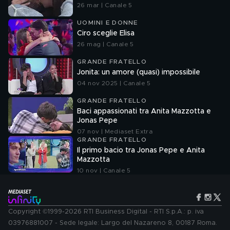
26 mar | Canale 5
UOMINI E DONNE
Ciro sceglie Elisa
26 mag | Canale 5
GRANDE FRATELLO
Jonita: un amore (quasi) impossibile
04 nov 2025 | Canale 5
GRANDE FRATELLO
Baci appassionati tra Anita Mazzotta e
Jonas Pepe
07 nov | Mediaset Extra
GRANDE FRATELLO
Il primo bacio tra Jonas Pepe e Anita
Mazzotta
10 nov | Canale 5
Copyright ©1999-2026 RTI Business Digital - RTI S.p.A.: p. iva
03976881007 - Sede legale: Largo del Nazareno 8, 00187 Roma.